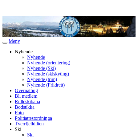
Meny
Veksle
navigasjon
Nyhende
Nyhende
Nyhende (orientering)
Nyhende (Ski)
Nyhende (skiskyting)
Nyhende (trim)
Nyhende (Friidrett)
Overnatting
Bli medlem
Rulleskibana
Bodstikka
Foto
Politiattestordninga
Tverrfjelldilten
Ski
Ski