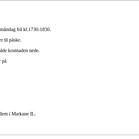
 måndag frå kl.1730-1830.
 til påske.
 halde kostnaden nede.
r på
dlem i Markane IL.