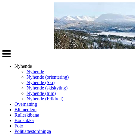
Veksle
navigasjon
Nyhende
Nyhende
Nyhende (orientering)
Nyhende (Ski)
Nyhende (skiskyting)
Nyhende (trim)
Nyhende (Friidrett)
Overnatting
Bli medlem
Rulleskibana
Bodstikka
Foto
Politiattestordninga