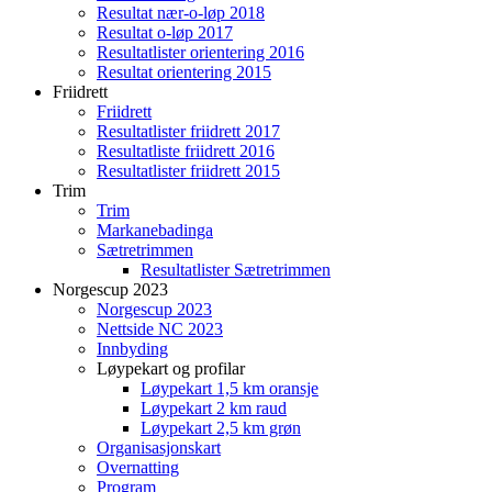
Resultat nær-o-løp 2018
Resultat o-løp 2017
Resultatlister orientering 2016
Resultat orientering 2015
Friidrett
Friidrett
Resultatlister friidrett 2017
Resultatliste friidrett 2016
Resultatlister friidrett 2015
Trim
Trim
Markanebadinga
Sætretrimmen
Resultatlister Sætretrimmen
Norgescup 2023
Norgescup 2023
Nettside NC 2023
Innbyding
Løypekart og profilar
Løypekart 1,5 km oransje
Løypekart 2 km raud
Løypekart 2,5 km grøn
Organisasjonskart
Overnatting
Program