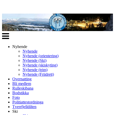
Veksle
navigasjon
Nyhende
Nyhende
Nyhende (orientering)
Nyhende (Ski)
Nyhende (skiskyting)
Nyhende (trim)
Nyhende (Friidrett)
Overnatting
Bli medlem
Rulleskibana
Bodstikka
Foto
Politiattestordninga
Tverrfjelldilten
Ski