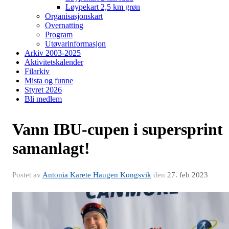
Løypekart 2,5 km grøn
Organisasjonskart
Overnatting
Program
Utøvarinformasjon
Arkiv 2003-2025
Aktivitetskalender
Filarkiv
Mista og funne
Styret 2026
Bli medlem
Vann IBU-cupen i supersprint
samanlagt!
Postet av
Antonia Karete Haugen Kongsvik
den
27. feb 2023