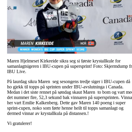
Maren Hjelmeset Kirkeeide sikra seg si første krystallkule for
samanlagtsigeren i IBU-cupen på supersprint! Foto: Skjermdump f
IBU Live.
På laurdag sikra Maren seg sesongens tredje siger i IBU-cupen då
ho gjekk til topps på sprinten under IBU-avslutninga i Canada.
Medan i det siste rennet på søndag skaut Maren to bom og vart me
det nummer fire, 52,3 sekund bak vinnaren på supersprinten. Vinna
her vart Emilie Kalkenberg. Dette gav Maren 140 poeng i super
sprint-cupen, noko som førte henne heilt til topps samanlagt og
dermed vinnar av krystallkula på distansen.!
Vi gratulerer!