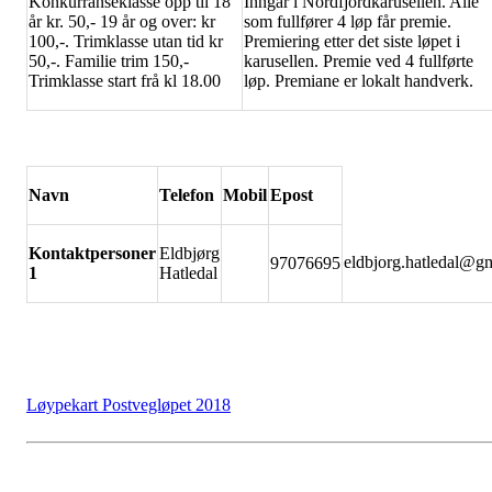
Konkurranseklasse opp til 18
Inngår i Nordfjordkarusellen. Alle
år kr. 50,- 19 år og over: kr
som fullfører 4 løp får premie.
100,-. Trimklasse utan tid kr
Premiering etter det siste løpet i
50,-. Familie trim 150,-
karusellen. Premie ved 4 fullførte
Trimklasse start frå kl 18.00
løp. Premiane er lokalt handverk.
Navn
Telefon
Mobil
Epost
Kontaktpersoner
Eldbjørg
eldbjorg.hatledal@g
97076695
1
Hatledal
Løypekart Postvegløpet 2018