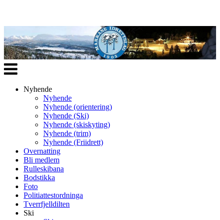
Veksle
navigasjon
Nyhende
Nyhende
Nyhende (orientering)
Nyhende (Ski)
Nyhende (skiskyting)
Nyhende (trim)
Nyhende (Friidrett)
Overnatting
Bli medlem
Rulleskibana
Bodstikka
Foto
Politiattestordninga
Tverrfjelldilten
Ski