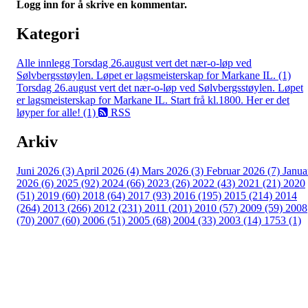
Logg inn for å skrive en kommentar.
Kategori
Alle innlegg
Torsdag 26.august vert det nær-o-løp ved
Sølvbergsstøylen. Løpet er lagsmeisterskap for Markane IL. (1)
Torsdag 26.august vert det nær-o-løp ved Sølvbergsstøylen. Løpet
er lagsmeisterskap for Markane IL. Start frå kl.1800. Her er det
løyper for alle! (1)
RSS
Arkiv
Juni 2026 (3)
April 2026 (4)
Mars 2026 (3)
Februar 2026 (7)
Janua
2026 (6)
2025 (92)
2024 (66)
2023 (26)
2022 (43)
2021 (21)
2020
(51)
2019 (60)
2018 (64)
2017 (93)
2016 (195)
2015 (214)
2014
(264)
2013 (266)
2012 (231)
2011 (201)
2010 (57)
2009 (59)
2008
(70)
2007 (60)
2006 (51)
2005 (68)
2004 (33)
2003 (14)
1753 (1)