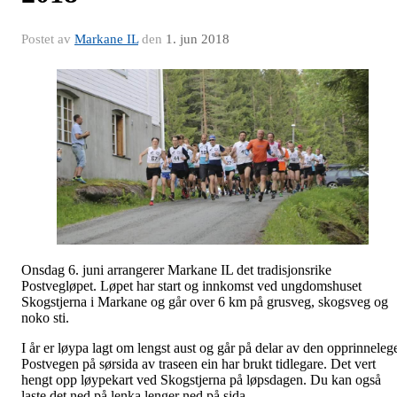
Postet av
Markane IL
den
1. jun 2018
Onsdag 6. juni arrangerer Markane IL det tradisjonsrike
Postvegløpet. Løpet har start og innkomst ved ungdomshuset
Skogstjerna i Markane og går over 6 km på grusveg, skogsveg og
noko sti.
I år er løypa lagt om lengst aust og går på delar av den opprinneleg
Postvegen på sørsida av traseen ein har brukt tidlegare. Det vert
hengt opp løypekart ved Skogstjerna på løpsdagen. Du kan også
laste det ned på lenka lenger ned på sida.