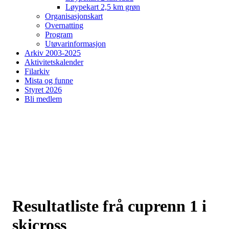
Løypekart 2,5 km grøn
Organisasjonskart
Overnatting
Program
Utøvarinformasjon
Arkiv 2003-2025
Aktivitetskalender
Filarkiv
Mista og funne
Styret 2026
Bli medlem
Resultatliste frå cuprenn 1 i
skicross