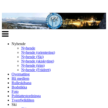
Veksle
navigasjon
Nyhende
Nyhende
Nyhende (orientering)
Nyhende (Ski)
Nyhende (skiskyting)
Nyhende (trim)
Nyhende (Friidrett)
Overnatting
Bli medlem
Rulleskibana
Bodstikka
Foto
Politiattestordninga
Tverrfjelldilten
Ski