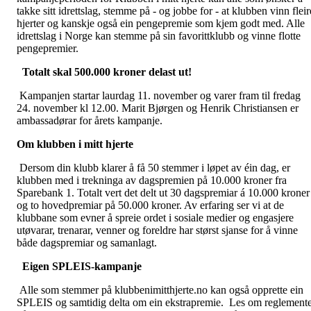
takke sitt idrettslag, stemme på - og jobbe for - at klubben vinn fleir
hjerter og kanskje også ein pengepremie som kjem godt med. Alle
idrettslag i Norge kan stemme på sin favorittklubb og vinne flotte
pengepremier.
Totalt skal 500.000 kroner delast ut!
Kampanjen startar laurdag 11. november og varer fram til fredag
24. november kl 12.00. Marit Bjørgen og Henrik Christiansen er
ambassadørar for årets kampanje.
Om klubben i mitt hjerte
Dersom din klubb klarer å få 50 stemmer i løpet av éin dag, er
klubben med i trekninga av dagspremien på 10.000 kroner fra
Sparebank 1. Totalt vert det delt ut 30 dagspremiar á 10.000 kroner
og to hovedpremiar på 50.000 kroner. Av erfaring ser vi at de
klubbane som evner å spreie ordet i sosiale medier og engasjere
utøvarar, trenarar, venner og foreldre har størst sjanse for å vinne
både dagspremiar og samanlagt.
Eigen SPLEIS-kampanje
Alle som stemmer på klubbenimitthjerte.no kan også opprette ein
SPLEIS og samtidig delta om ein ekstrapremie. Les om reglemente