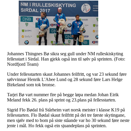
Johannes Thingnes Bø sikra seg gull under NM rulleskiskyting
fellesstart i Sirdal. Han gjekk også inn til sølv på sprinten. (Foto:
Nordfjord Team)
Under fellesstarten skaut Johannes feilfritt, og var 23 sekund føre
sølvvinnar Henrik L'Abee Lund og 28 sekund føre Lars Helge
Birkeland som tok bronse.
Tarjei Bø vart nummer fire på begge løpa medan Johan Eirik
Meland fekk 26. plass på sprint og 23.plass på fellesstarten.
Sigrid Flo Bødal frå Stårheim vart norsk meister i klasse K19 på
fellesstarten. Flo Bødal skaut feilfritt på dei tre første skytingane,
men sjølv med to bom på siste ståande var ho 30 sekund føre neste
jente i mål. Ho fekk også ein sjuandeplass på sprinten.