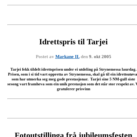
Idrettspris til Tarjei
Postet av
Markane IL
den
9. okt 2005
Tarjei fekk tildelt idrettsprisen under ei utdeling på Strynemessa laurdag.
Prisen, som i si tid vart oppretta av Strynemessa, skal gå til ein idrettsutøv
som har utmerka seg meg gode prestasjonar. Tarjei sine 5 NM-gull siste
sesong vart framheva som ein unik prestasjon som det står stor respekt av. 
gratulerer prisvinn
Fotoutstillinga frå jubileumsfesten