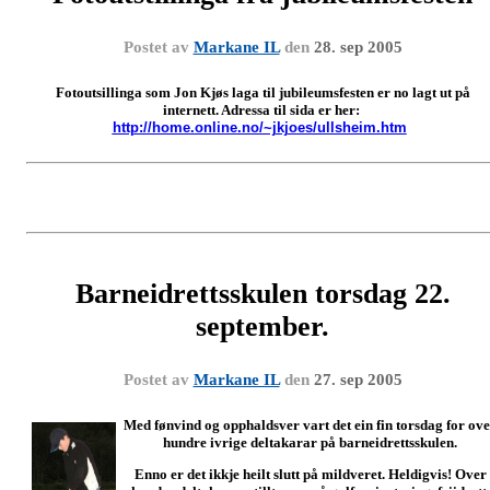
Postet av
Markane IL
den
28. sep 2005
Fotoutsillinga som Jon Kjøs laga til jubileumsfesten er no lagt ut på
internett. Adressa til sida er her:
http://home.online.no/~jkjoes/ullsheim.htm
Barneidrettsskulen torsdag 22.
september.
Postet av
Markane IL
den
27. sep 2005
Med fønvind og opphaldsver vart det ein fin torsdag for ov
hundre ivrige deltakarar på barneidrettsskulen.
Enno er det ikkje heilt slutt på mildveret. Heldigvis! Over