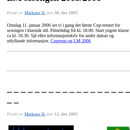
Postet av
Markane IL
den
30. des 2005
Onsdag 11. januar 2006 set vi i gang det første Cup-rennet for
sesongen i klassisk stil. Påmelidng frå kl. 18.00. Start yngste klasse
ca kl. 18.30. Sjå elles informasjonskriv for andre datoar og
utfyllande informasjon.
Cuprenn og LM 2006
_ _ _ _ _ _ _ _ _ _ _ _ _ _ _ _ _ _
_ _
Postet av
Markane IL
den
12. des 2005