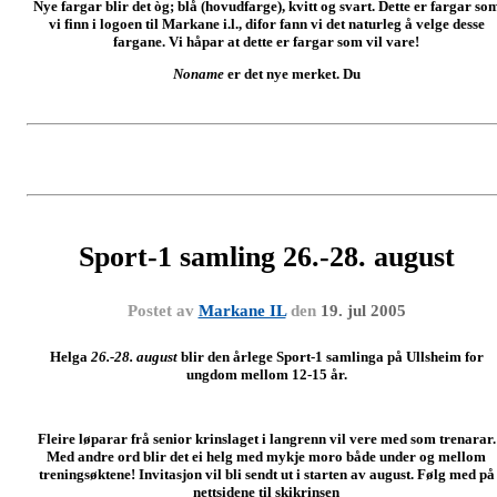
Nye fargar blir det òg; blå (hovudfarge), kvitt og svart. Dette er fargar so
vi finn i logoen til Markane i.l., difor fann vi det naturleg å velge desse
fargane. Vi håpar at dette er fargar som vil vare!
Noname
er det nye merket. Du
Sport-1 samling 26.-28. august
Postet av
Markane IL
den
19. jul 2005
Helga
26.-28. august
blir den årlege Sport-1 samlinga på Ullsheim for
ungdom mellom 12-15 år.
Fleire løparar frå senior krinslaget i langrenn vil vere med som trenarar.
Med andre ord blir det ei helg med mykje moro både under og mellom
treningsøktene! Invitasjon vil bli sendt ut i starten av august. Følg med på
nettsidene til skikrinsen