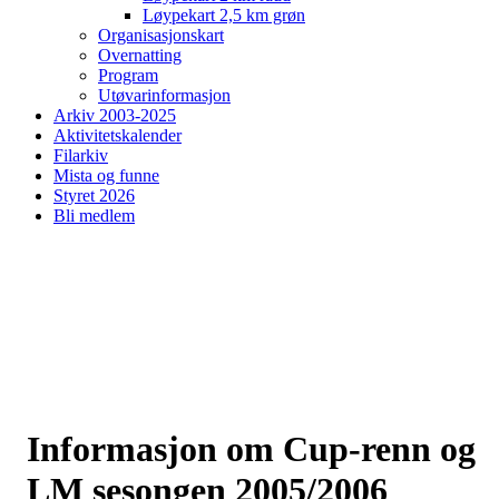
Løypekart 2,5 km grøn
Organisasjonskart
Overnatting
Program
Utøvarinformasjon
Arkiv 2003-2025
Aktivitetskalender
Filarkiv
Mista og funne
Styret 2026
Bli medlem
Informasjon om Cup-renn og
LM sesongen 2005/2006