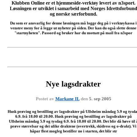
Klubben Online er et hjemmeside-verktøy levert av n3sport.
Løsningen er utviklet i samarbeid med Norges Idrettsforbun
og norske særforbund.
Du som er ansvarlig for denne løsningen må logge deg på i verktøykassa i
venstre meny for å legge ut nyheter på siden. Der kan du også slette denne
"startnyheten". Passord og bruker har du mottatt på mail fra n3spor
Nye lagsdrakter
Postet av
Markane IL
den
5. sep 2005
Husk prøving og bestilling av lagsdrakter på Ullsheim måndag 5.9 og tysd
6.9. frå 18.00 til 20.00. Husk prøving og bestilling av lagsdrakter på
Ullsheim måndag 5.9 og tysdag 6.9. frå 18.00 til 20.00. Det blir då høve til 
prøve størrelsar og dei ulike draktene (overtrekk, skidress og o-drakt). Vi
håpar flest mogleg bestiller no i starten, det blir str