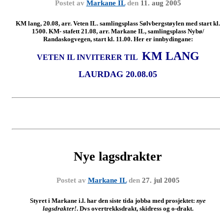
Postet av
Markane IL
den
11. aug 2005
KM lang, 20.08, arr. Veten IL. samlingsplass Sølvbergstøylen med start kl.
1500. KM- stafett 21.08, arr. Markane IL, samlingsplass Nybø/
Randaskogvegen, start kl. 11.00. Her er innbydingane:
KM LANG
VETEN IL INVITERER TIL
LAURDAG 20.08.05
Nye lagsdrakter
Postet av
Markane IL
den
27. jul 2005
Styret i Markane i.l. har den siste tida jobba med prosjektet:
nye
lagsdrakter!
. Dvs overtrekksdrakt, skidress og o-drakt.