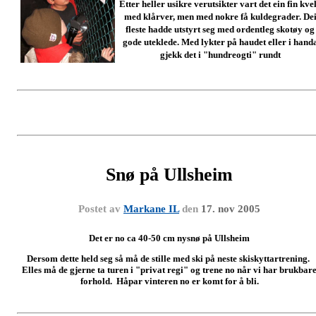
Etter heller usikre verutsikter vart det ein fin kve
med klårver, men med nokre få kuldegrader. De
fleste hadde utstyrt seg med ordentleg skotøy og
gode uteklede. Med lykter på haudet eller i hand
gjekk det i "hundreogti" rundt
Snø på Ullsheim
Postet av
Markane IL
den
17. nov 2005
Det er no ca 40-50 cm nysnø på Ullsheim
Dersom dette held seg så må de stille med ski på neste skiskyttartrening.
Elles må de gjerne ta turen i "privat regi" og trene no når vi har brukbar
forhold. Håpar vinteren no er komt for å bli.