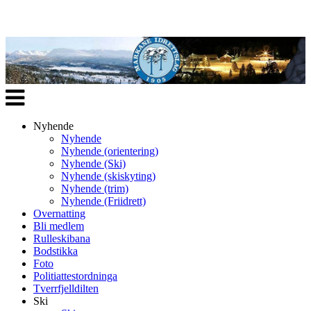
Veksle
navigasjon
Nyhende
Nyhende
Nyhende (orientering)
Nyhende (Ski)
Nyhende (skiskyting)
Nyhende (trim)
Nyhende (Friidrett)
Overnatting
Bli medlem
Rulleskibana
Bodstikka
Foto
Politiattestordninga
Tverrfjelldilten
Ski