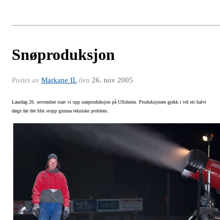
Snøproduksjon
Postet av
Markane IL
den
26. nov 2005
Laurdag 26. november start vi opp snøproduksjon på Ullsheim. Produksjonen gjekk i vel eit halvt
døgn
før det blei stopp grunna tekniske problem.