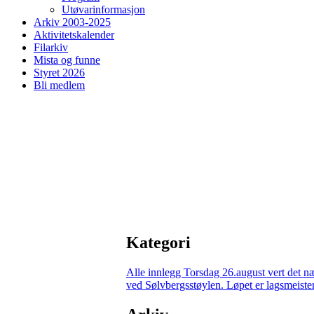
Utøvarinformasjon
Arkiv 2003-2025
Aktivitetskalender
Filarkiv
Mista og funne
Styret 2026
Bli medlem
Kategori
Alle innlegg
Torsdag 26.august vert det n
ved Sølvbergsstøylen. Løpet er lagsmeisters