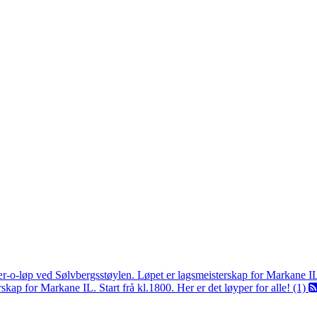
ær-o-løp ved Sølvbergsstøylen. Løpet er lagsmeisterskap for Markane I
kap for Markane IL. Start frå kl.1800. Her er det løyper for alle! (1)