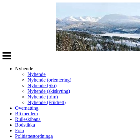
Veksle
navigasjon
Nyhende
Nyhende
Nyhende (orientering)
Nyhende (Ski)
Nyhende (skiskyting)
Nyhende (trim)
Nyhende (Friidrett)
Overnatting
Bli medlem
Rulleskibana
Bodstikka
Foto
Politiattestordninga