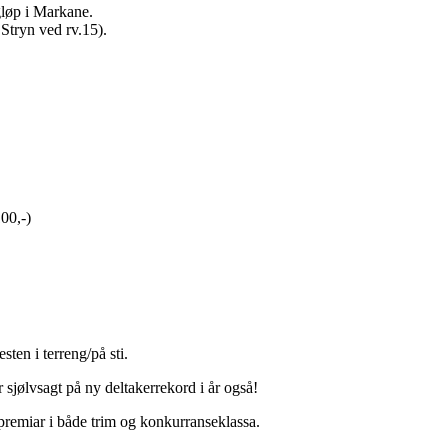
gløp i Markane.
 Stryn ved rv.15).
00,-)
sten i terreng/på sti.
 sjølvsagt på ny deltakerrekord i år også!
 premiar i både trim og konkurranseklassa.