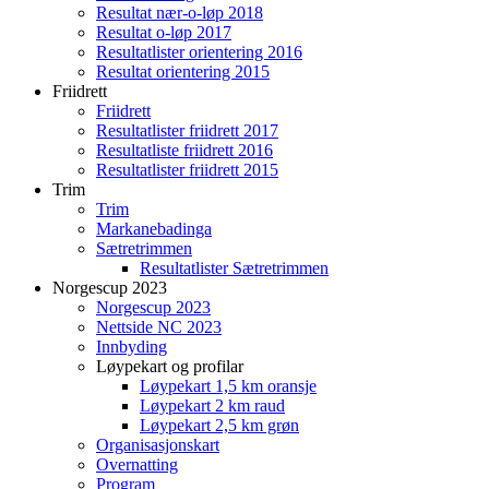
Resultat nær-o-løp 2018
Resultat o-løp 2017
Resultatlister orientering 2016
Resultat orientering 2015
Friidrett
Friidrett
Resultatlister friidrett 2017
Resultatliste friidrett 2016
Resultatlister friidrett 2015
Trim
Trim
Markanebadinga
Sætretrimmen
Resultatlister Sætretrimmen
Norgescup 2023
Norgescup 2023
Nettside NC 2023
Innbyding
Løypekart og profilar
Løypekart 1,5 km oransje
Løypekart 2 km raud
Løypekart 2,5 km grøn
Organisasjonskart
Overnatting
Program