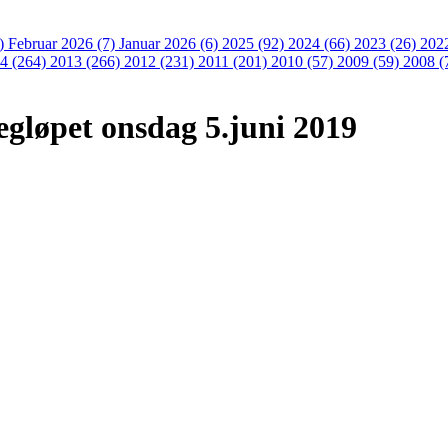
3)
Februar 2026 (7)
Januar 2026 (6)
2025 (92)
2024 (66)
2023 (26)
202
4 (264)
2013 (266)
2012 (231)
2011 (201)
2010 (57)
2009 (59)
2008 (
egløpet onsdag 5.juni 2019