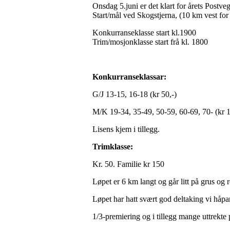
Onsdag 5.juni er det klart for årets Postve
Start/mål ved Skogstjerna, (10 km vest for
Konkurranseklasse start kl.1900
Trim/mosjonklasse start frå kl. 1800
Konkurranseklassar:
G/J 13-15, 16-18 (kr 50,-)
M/K 19-34, 35-49, 50-59, 60-69, 70- (kr 1
Lisens kjem i tillegg.
Trimklasse:
Kr. 50. Familie kr 150
Løpet er 6 km langt og går litt på grus og re
Løpet har hatt svært god deltaking vi håpar
1/3-premiering og i tillegg mange uttrekte