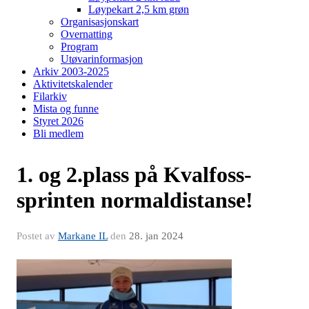
Løypekart 2,5 km grøn
Organisasjonskart
Overnatting
Program
Utøvarinformasjon
Arkiv 2003-2025
Aktivitetskalender
Filarkiv
Mista og funne
Styret 2026
Bli medlem
1. og 2.plass på Kvalfoss-
sprinten normaldistanse!
Postet av
Markane IL
den
28. jan 2024