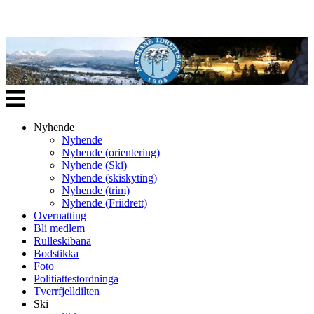
Veksle
navigasjon
Nyhende
Nyhende
Nyhende (orientering)
Nyhende (Ski)
Nyhende (skiskyting)
Nyhende (trim)
Nyhende (Friidrett)
Overnatting
Bli medlem
Rulleskibana
Bodstikka
Foto
Politiattestordninga
Tverrfjelldilten
Ski