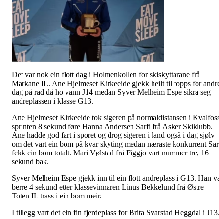
Det var nok ein flott dag i Holmenkollen for skiskyttarane frå
Markane IL. Ane Hjelmeset Kirkeeide gjekk heilt til topps for andr
dag på rad då ho vann J14 medan Syver Melheim Espe sikra seg
andreplassen i klasse G13.
Ane Hjelmeset Kirkeeide tok sigeren på normaldistansen i Kvalfos
sprinten 8 sekund føre Hanna Andersen Sarfi frå Asker Skiklubb.
Ane hadde god fart i sporet og drog sigeren i land også i dag sjølv
om det vart ein bom på kvar skyting medan næraste konkurrent Sar
fekk ein bom totalt. Mari Vølstad frå Figgjo vart nummer tre, 16
sekund bak.
Syver Melheim Espe gjekk inn til ein flott andreplass i G13. Han v
berre 4 sekund etter klassevinnaren Linus Bekkelund frå Østre
Toten IL trass i ein bom meir.
I tillegg vart det ein fin fjerdeplass for Brita Svarstad Heggdal i J13