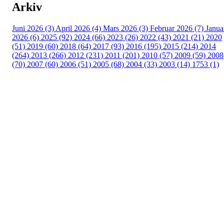
Arkiv
Juni 2026 (3)
April 2026 (4)
Mars 2026 (3)
Februar 2026 (7)
Janua
2026 (6)
2025 (92)
2024 (66)
2023 (26)
2022 (43)
2021 (21)
2020
(51)
2019 (60)
2018 (64)
2017 (93)
2016 (195)
2015 (214)
2014
(264)
2013 (266)
2012 (231)
2011 (201)
2010 (57)
2009 (59)
2008
(70)
2007 (60)
2006 (51)
2005 (68)
2004 (33)
2003 (14)
1753 (1)