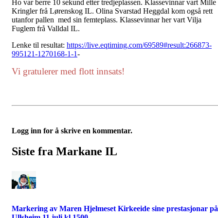
Ho var berre 10 sekund etter tredjeplassen. Klassevinnar vart Mille
Kringler frå Lørenskog IL. Olina Svarstad Heggdal kom også rett
utanfor pallen med sin femteplass. Klassevinnar her vart Vilja
Fuglem frå Valldal IL.
Lenke til resultat:
https://live.eqtiming.com/69589#result:266873-
995121-1270168-1-1
-
Vi gratulerer med flott innsats!
Logg inn for å skrive en kommentar.
Siste fra Markane IL
Markering av Maren Hjelmeset Kirkeeide sine prestasjonar på
Ullsheim 11.juli kl 1500