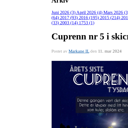
Arkiv
Juni 2026 (3)
April 2026 (4)
Mars 2026 (
(64)
2017 (93)
2016 (195)
2015 (214)
201
(33)
2003 (14)
1753 (1)
Cuprenn nr 5 i skic
Postet av
Markane IL
den
11. mar 2024