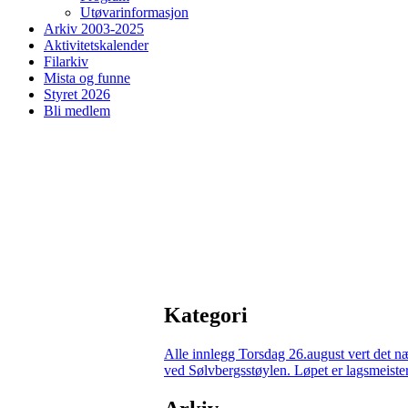
Utøvarinformasjon
Arkiv 2003-2025
Aktivitetskalender
Filarkiv
Mista og funne
Styret 2026
Bli medlem
Kategori
Alle innlegg
Torsdag 26.august vert det n
ved Sølvbergsstøylen. Løpet er lagsmeisters