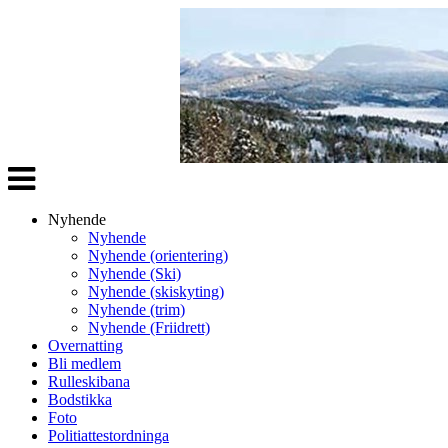
Veksle
navigasjon
Nyhende
Nyhende
Nyhende (orientering)
Nyhende (Ski)
Nyhende (skiskyting)
Nyhende (trim)
Nyhende (Friidrett)
Overnatting
Bli medlem
Rulleskibana
Bodstikka
Foto
Politiattestordninga