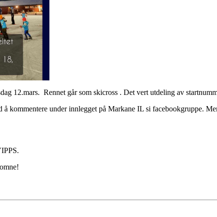
ysdag 12.mars. Rennet går som skicross . Det vert utdeling av startnumm
d å kommentere under innlegget på Markane IL si facebookgruppe. Men
VIPPS.
komne!