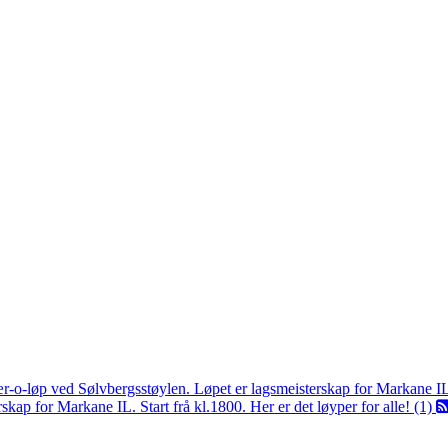
ær-o-løp ved Sølvbergsstøylen. Løpet er lagsmeisterskap for Markane I
kap for Markane IL. Start frå kl.1800. Her er det løyper for alle! (1)