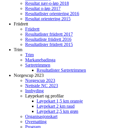
Resultat nær-o-løp 2018
Resultat o-løp 2017
Resultatlister orientering 2016
Resultat orientering 2015
Friidrett
Friidrett
Resultatlister friidrett 2017
Resultatliste friidrett 2016
Resultatlister friidrett 2015
Trim
Trim
Markanebadinga
Sætretrimmen
Resultatlister Sætretrimmen
Norgescup 2023
Norgescup 2023
Nettside NC 2023
Innbyding
Løypekart og profilar
Løypekart 1,5 km oransje
Løypekart 2 km raud
Løypekart 2,5 km grøn
Organisasjonskart
Overnatting
Program