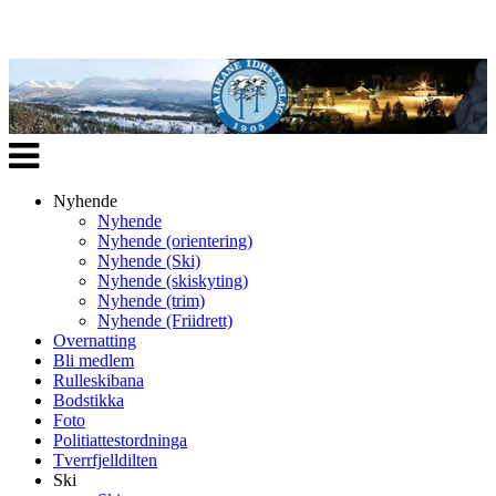
Veksle
navigasjon
Nyhende
Nyhende
Nyhende (orientering)
Nyhende (Ski)
Nyhende (skiskyting)
Nyhende (trim)
Nyhende (Friidrett)
Overnatting
Bli medlem
Rulleskibana
Bodstikka
Foto
Politiattestordninga
Tverrfjelldilten
Ski