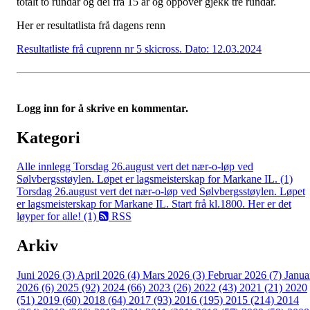
totalt to rundar og dei frå 15 år og oppover gjekk tre rundar.
Her er resultatlista frå dagens renn
Resultatliste frå cuprenn nr 5 skicross. Dato: 12.03.2024
Logg inn for å skrive en kommentar.
Kategori
Alle innlegg
Torsdag 26.august vert det nær-o-løp ved
Sølvbergsstøylen. Løpet er lagsmeisterskap for Markane IL. (1)
Torsdag 26.august vert det nær-o-løp ved Sølvbergsstøylen. Løpet
er lagsmeisterskap for Markane IL. Start frå kl.1800. Her er det
løyper for alle! (1)
RSS
Arkiv
Juni 2026 (3)
April 2026 (4)
Mars 2026 (3)
Februar 2026 (7)
Janua
2026 (6)
2025 (92)
2024 (66)
2023 (26)
2022 (43)
2021 (21)
2020
(51)
2019 (60)
2018 (64)
2017 (93)
2016 (195)
2015 (214)
2014