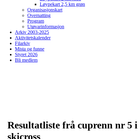
Løypekart 2,5 km grøn
Organisasjonskart
Overnatting
Program
Utøvarinformasjon
Arkiv 2003-2025
Aktivitetskalender
Filarkiv
Mista og funne
Styret 2026
Bli medlem
Resultatliste frå cuprenn nr 5 i
skicross