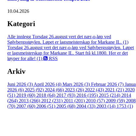
10.04.2026
Kategori
Alle innlegg
Torsdag 26.august vert det nær-o-løp ved
Sølvbergsstøylen. Løpet er lagsmeisterskap for Markane IL. (1)
Torsdag 26.august vert det nær-o-løp ved Sølvbergsstøylen. Løpet
er lagsmeisterskap for Markane IL. Start frå kl.1800. Her er det
løyper for alle! (1)
RSS
Arkiv
Juni 2026 (3)
April 2026 (4)
Mars 2026 (3)
Februar 2026 (7)
Janua
2026 (6)
2025 (92)
2024 (66)
2023 (26)
2022 (43)
2021 (21)
2020
(51)
2019 (60)
2018 (64)
2017 (93)
2016 (195)
2015 (214)
2014
(264)
2013 (266)
2012 (231)
2011 (201)
2010 (57)
2009 (59)
2008
(70)
2007 (60)
2006 (51)
2005 (68)
2004 (33)
2003 (14)
1753 (1)