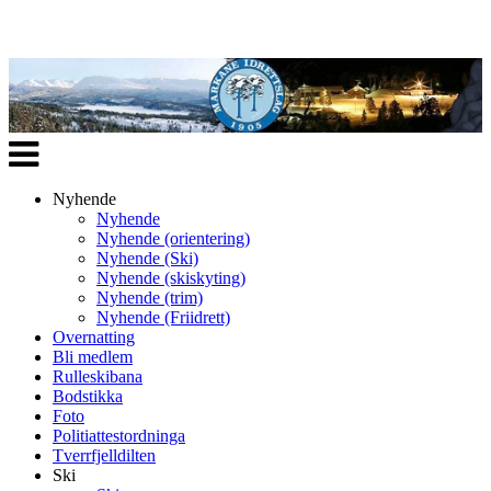
Veksle
navigasjon
Nyhende
Nyhende
Nyhende (orientering)
Nyhende (Ski)
Nyhende (skiskyting)
Nyhende (trim)
Nyhende (Friidrett)
Overnatting
Bli medlem
Rulleskibana
Bodstikka
Foto
Politiattestordninga
Tverrfjelldilten
Ski