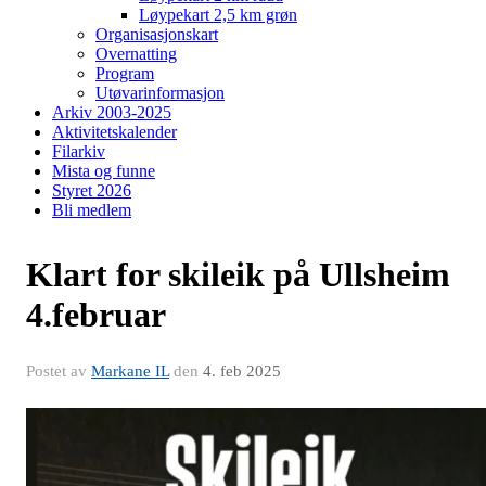
Løypekart 2,5 km grøn
Organisasjonskart
Overnatting
Program
Utøvarinformasjon
Arkiv 2003-2025
Aktivitetskalender
Filarkiv
Mista og funne
Styret 2026
Bli medlem
Klart for skileik på Ullsheim
4.februar
Postet av
Markane IL
den
4. feb 2025