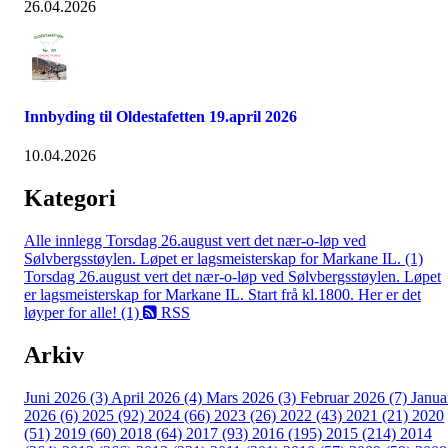
26.04.2026
Innbyding til Oldestafetten 19.april 2026
10.04.2026
Kategori
Alle innlegg
Torsdag 26.august vert det nær-o-løp ved
Sølvbergsstøylen. Løpet er lagsmeisterskap for Markane IL. (1)
Torsdag 26.august vert det nær-o-løp ved Sølvbergsstøylen. Løpet
er lagsmeisterskap for Markane IL. Start frå kl.1800. Her er det
løyper for alle! (1)
RSS
Arkiv
Juni 2026 (3)
April 2026 (4)
Mars 2026 (3)
Februar 2026 (7)
Janua
2026 (6)
2025 (92)
2024 (66)
2023 (26)
2022 (43)
2021 (21)
2020
(51)
2019 (60)
2018 (64)
2017 (93)
2016 (195)
2015 (214)
2014