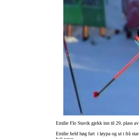
Emilie Flo Stavik gjekk inn til 29. plass a
Emilie held høg fart i løypa og ut i frå sta