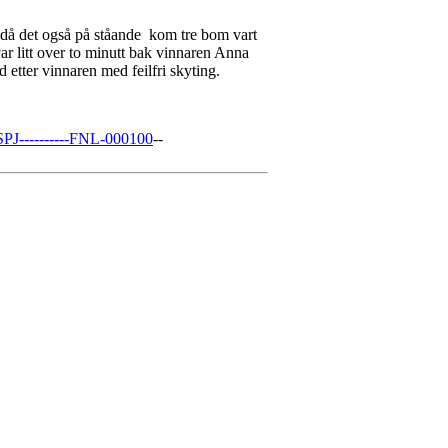
en då det også på ståande kom tre bom vart
g var litt over to minutt bak vinnaren Anna
etter vinnaren med feilfri skyting.
----------FNL-000100
--