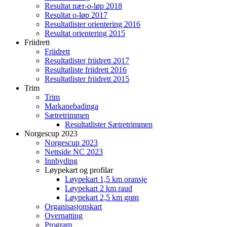
Resultat nær-o-løp 2018
Resultat o-løp 2017
Resultatlister orientering 2016
Resultat orientering 2015
Friidrett
Friidrett
Resultatlister friidrett 2017
Resultatliste friidrett 2016
Resultatlister friidrett 2015
Trim
Trim
Markanebadinga
Sætretrimmen
Resultatlister Sætretrimmen
Norgescup 2023
Norgescup 2023
Nettside NC 2023
Innbyding
Løypekart og profilar
Løypekart 1,5 km oransje
Løypekart 2 km raud
Løypekart 2,5 km grøn
Organisasjonskart
Overnatting
Program