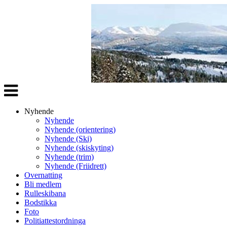
Veksle
navigasjon
Nyhende
Nyhende
Nyhende (orientering)
Nyhende (Ski)
Nyhende (skiskyting)
Nyhende (trim)
Nyhende (Friidrett)
Overnatting
Bli medlem
Rulleskibana
Bodstikka
Foto
Politiattestordninga