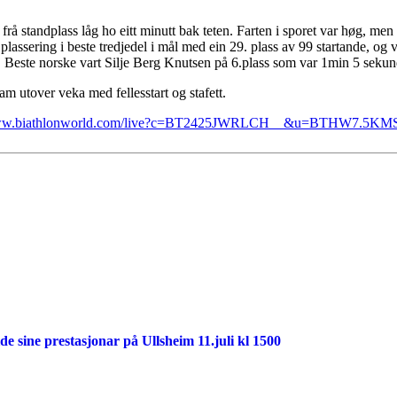
 frå standplass låg ho eitt minutt bak teten. Farten i sporet var høg, m
ein plassering i beste tredjedel i mål med ein 29. plass av 99 startande, o
Beste norske vart Silje Berg Knutsen på 6.plass som var 1min 5 sekund 
m utover veka med fellesstart og stafett.
www.biathlonworld.com/live?c=BT2425JWRLCH__&u=BTHW7.5KMSPJ
 sine prestasjonar på Ullsheim 11.juli kl 1500