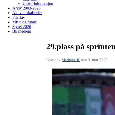
Utøvarinformasjon
Arkiv 2003-2025
Aktivitetskalender
Filarkiv
Mista og funne
Styret 2026
Bli medlem
29.plass på sprinte
Postet av
Markane IL
den
3. mar 2025