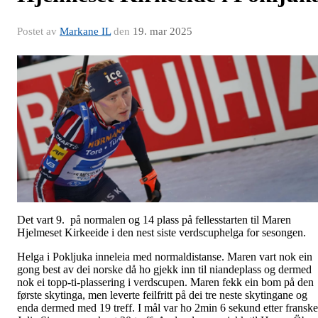
Postet av
Markane IL
den
19. mar 2025
Det vart 9. på normalen og 14 plass på fellesstarten til Maren
Hjelmeset Kirkeeide i den nest siste verdscuphelga for sesongen.
Helga i Pokljuka inneleia med normaldistanse. Maren vart nok ein
gong best av dei norske då ho gjekk inn til niandeplass og dermed
nok ei topp-ti-plassering i verdscupen. Maren fekk ein bom på den
første skytinga, men leverte feilfritt på dei tre neste skytingane og
enda dermed med 19 treff. I mål var ho 2min 6 sekund etter franske