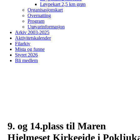
Løypekart 2,5 km grøn
Organisasjonskart
Overnatting
Program
Utøvarinformasjon
Arkiv 2003-2025
Aktivitetskalender
Filarkiv
Mista og funne
Styret 2026
Bli medlem
9. og 14.plass til Maren
Hjelmeset Kirkeeide i Pokljuk