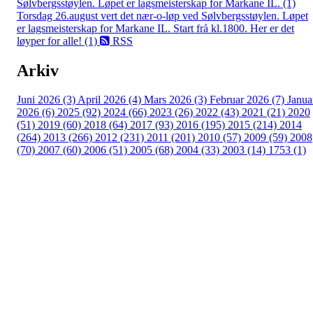
Sølvbergsstøylen. Løpet er lagsmeisterskap for Markane IL. (1)
Torsdag 26.august vert det nær-o-løp ved Sølvbergsstøylen. Løpet
er lagsmeisterskap for Markane IL. Start frå kl.1800. Her er det
løyper for alle! (1)
RSS
Arkiv
Juni 2026 (3)
April 2026 (4)
Mars 2026 (3)
Februar 2026 (7)
Janua
2026 (6)
2025 (92)
2024 (66)
2023 (26)
2022 (43)
2021 (21)
2020
(51)
2019 (60)
2018 (64)
2017 (93)
2016 (195)
2015 (214)
2014
(264)
2013 (266)
2012 (231)
2011 (201)
2010 (57)
2009 (59)
2008
(70)
2007 (60)
2006 (51)
2005 (68)
2004 (33)
2003 (14)
1753 (1)