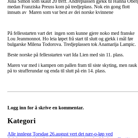
Julia Simon som skaut 20 treff. Andreplassen gjekk til Hanna Öber
medan Franziska Preuss kom på tredjeplass. Nok ein gong flott
innsats av Maren som var best av dei norske kvinnene
På fellesstarten vart det ingen som kunne gjere noko med franske
Lou Jeanmonnot. Ho leia løpet frå start til slutt og gjekk i mål før
bulgarske Milena Todorova. Tredjeplassen tok Anamarija Lampic.
Beste norske på fellesstarten vart Ida Lien med sin 11. plass.
Maren var med i kampen om pallen fram til siste skyting, men rauk
på to strafferundar og enda til slutt på ein 14. plass.
Logg inn for å skrive en kommentar.
Kategori
Alle innlegg
Torsdag 26.august vert det nær-o-løp ved