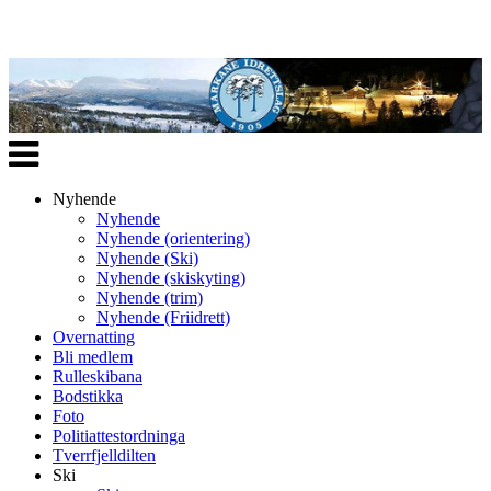
Veksle
navigasjon
Nyhende
Nyhende
Nyhende (orientering)
Nyhende (Ski)
Nyhende (skiskyting)
Nyhende (trim)
Nyhende (Friidrett)
Overnatting
Bli medlem
Rulleskibana
Bodstikka
Foto
Politiattestordninga
Tverrfjelldilten
Ski