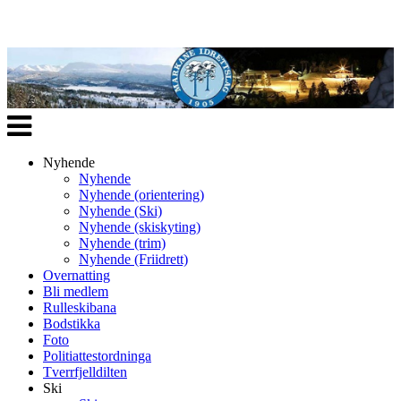
Veksle
navigasjon
Nyhende
Nyhende
Nyhende (orientering)
Nyhende (Ski)
Nyhende (skiskyting)
Nyhende (trim)
Nyhende (Friidrett)
Overnatting
Bli medlem
Rulleskibana
Bodstikka
Foto
Politiattestordninga
Tverrfjelldilten
Ski