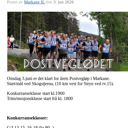
Postet av
Markane IL
den
3. jun 2026
Onsdag 3.juni er det klart for årets Postvegløp i Markane.
Start/mål ved Skogstjerna, (10 km vest for Stryn ved rv.15).
Konkurranseklasse start kl.1900
Trim/mosjonsklasse start frå kl. 1800
Konkurranseklasser:
G/J 13-15, 16-18 (kr 80,-)