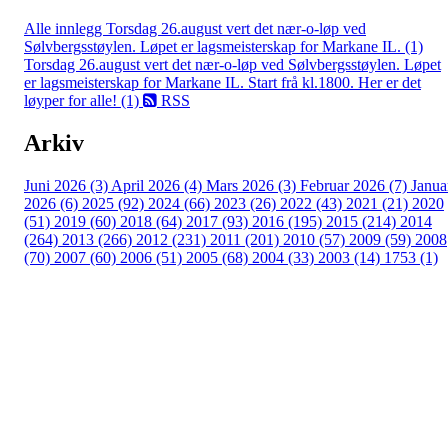
Alle innlegg
Torsdag 26.august vert det nær-o-løp ved
Sølvbergsstøylen. Løpet er lagsmeisterskap for Markane IL. (1)
Torsdag 26.august vert det nær-o-løp ved Sølvbergsstøylen. Løpet
er lagsmeisterskap for Markane IL. Start frå kl.1800. Her er det
løyper for alle! (1)
RSS
Arkiv
Juni 2026 (3)
April 2026 (4)
Mars 2026 (3)
Februar 2026 (7)
Janua
2026 (6)
2025 (92)
2024 (66)
2023 (26)
2022 (43)
2021 (21)
2020
(51)
2019 (60)
2018 (64)
2017 (93)
2016 (195)
2015 (214)
2014
(264)
2013 (266)
2012 (231)
2011 (201)
2010 (57)
2009 (59)
2008
(70)
2007 (60)
2006 (51)
2005 (68)
2004 (33)
2003 (14)
1753 (1)