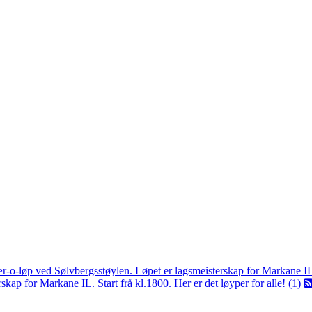
ær-o-løp ved Sølvbergsstøylen. Løpet er lagsmeisterskap for Markane I
kap for Markane IL. Start frå kl.1800. Her er det løyper for alle! (1)