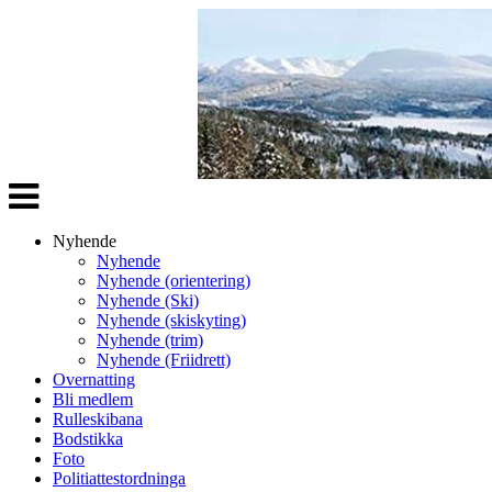
Veksle
navigasjon
Nyhende
Nyhende
Nyhende (orientering)
Nyhende (Ski)
Nyhende (skiskyting)
Nyhende (trim)
Nyhende (Friidrett)
Overnatting
Bli medlem
Rulleskibana
Bodstikka
Foto
Politiattestordninga