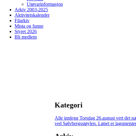
Utøvarinformasjon
Arkiv 2003-2025
Aktivitetskalender
Filarkiv
Mista og funne
Styret 2026
Bli medlem
Kategori
Alle innlegg
Torsdag 26.august vert det n
ved Sølvbergsstøylen. Løpet er lagsmeisters