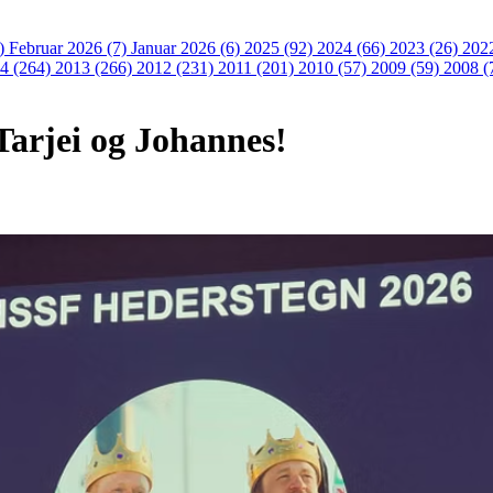
3)
Februar 2026 (7)
Januar 2026 (6)
2025 (92)
2024 (66)
2023 (26)
202
4 (264)
2013 (266)
2012 (231)
2011 (201)
2010 (57)
2009 (59)
2008 (
 Tarjei og Johannes!