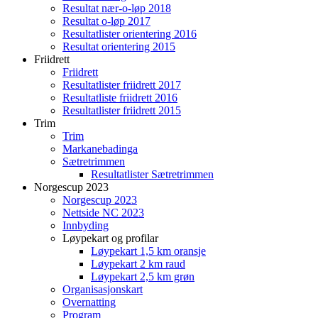
Resultat nær-o-løp 2018
Resultat o-løp 2017
Resultatlister orientering 2016
Resultat orientering 2015
Friidrett
Friidrett
Resultatlister friidrett 2017
Resultatliste friidrett 2016
Resultatlister friidrett 2015
Trim
Trim
Markanebadinga
Sætretrimmen
Resultatlister Sætretrimmen
Norgescup 2023
Norgescup 2023
Nettside NC 2023
Innbyding
Løypekart og profilar
Løypekart 1,5 km oransje
Løypekart 2 km raud
Løypekart 2,5 km grøn
Organisasjonskart
Overnatting
Program