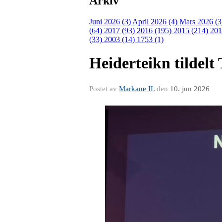
Arkiv
Juni 2026 (3)
April 2026 (4)
Mars 2026 (
(64)
2017 (93)
2016 (195)
2015 (214)
201
(33)
2003 (14)
1753 (1)
Heiderteikn tildelt
Postet av
Markane IL
den
10. jun 2026