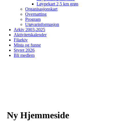
Løypekart 2,5 km grøn
Organisasjonskart
Overnatting
Program
Utøvarinformasjon
Arkiv 2003-2025
Aktivitetskalender
Filarkiv
Mista og funne
Styret 2026
Bli medlem
Ny Hjemmeside