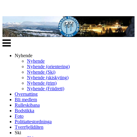
Veksle
navigasjon
Nyhende
Nyhende
Nyhende (orientering)
Nyhende (Ski)
Nyhende (skiskyting)
Nyhende (trim)
Nyhende (Friidrett)
Overnatting
Bli medlem
Rulleskibana
Bodstikka
Foto
Politiattestordninga
Tverrfjelldilten
Ski