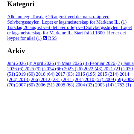
Kategori
Alle innlegg
Torsdag 26.august vert det nær-o-løp ved
Sølvbergsstøylen. Løpet er lagsmeisterskap for Markane IL. (1)
Torsdag 26.august vert det nær-o-løp ved Sølvbergsstøylen. Løpet
er lagsmeisterskap for Markane IL. Start frå kl.1800. Her er det
løyper for alle! (1)
RSS
Arkiv
Juni 2026 (3)
April 2026 (4)
Mars 2026 (3)
Februar 2026 (7)
Janua
2026 (6)
2025 (92)
2024 (66)
2023 (26)
2022 (43)
2021 (21)
2020
(51)
2019 (60)
2018 (64)
2017 (93)
2016 (195)
2015 (214)
2014
(264)
2013 (266)
2012 (231)
2011 (201)
2010 (57)
2009 (59)
2008
(70)
2007 (60)
2006 (51)
2005 (68)
2004 (33)
2003 (14)
1753 (1)