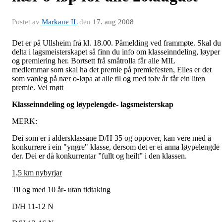
Postet av
Markane IL
den
17. aug 2008
Det er på Ullsheim frå kl. 18.00. Påmelding ved frammøte. Skal du
delta i lagsmeisterskapet så finn du info om klasseinndeling, løyper
og premiering her. Bortsett frå småtrolla får alle MIL
medlemmar som skal ha det premie på premiefesten, Elles er det
som vanleg på nær o-løpa at alle til og med tolv år får ein liten
premie. Vel møtt
Klasseinndeling og løypelengde- lagsmeisterskap
MERK:
Dei som er i aldersklassane D/H 35 og oppover, kan vere med å
konkurrere i ein "yngre" klasse, dersom det er ei anna løypelengde
der. Dei er då konkurrentar ”fullt og heilt” i den klassen.
1,5 km
nybyrjar
Til og med 10 år- utan tidtaking
D/H 11-12 N