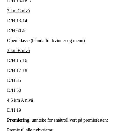
D/H 13-16 N
2 km C nivå
D/H 13-14
D/H 60 år
Open klasse (blanda for kvinner og menn)
3 km B nivå
D/H 15-16
D/H 17-18
D/H 35
D/H 50
4,5 km A nivå
D/H 19
Premiering
, unnteke for småtroll vert på premiefesten:
Premie til alle nybyrjarar