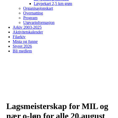
Løypekart 2,5 km grøn
Organisasjonskart
Overnatting
Program
Utøvarinformasjon
Arkiv 2003-2025
Aktivitetskalender
Filarkiv
Mista og funne
Styret 2026
Bli medlem
Lagsmeisterskap for MIL og
nær o-løp for alle 20.august