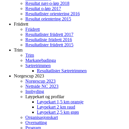
Resultat nær-o-løp 2018
Resultat o-løp 2017
Resultatlister orientering 2016
Resultat orientering 2015
Friidrett
Friidrett
Resultatlister friidrett 2017
Resultatliste friidrett 2016
Resultatlister friidrett 2015
Trim
Trim
Markanebadinga
Sætretrimmen
Resultatlister Sætretrimmen
Norgescup 2023
Norgescup 2023
Nettside NC 2023
Innbyding
Løypekart og profilar
Løypekart 1,5 km oransje
Løypekart 2 km raud
Løypekart 2,5 km grøn
Organisasjonskart
Overnatting
Program