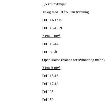
1,5 km
nybyrjar
Til og med 10 år- utan tidtaking
D/H 11-12 N
D/H 13-16 N
2 km C nivå
D/H 13-14
D/H 60 år
Open klasse (blanda for kvinner og menn)
3 km B nivå
D/H 15-16
D/H 17-18
D/H 35
D/H 50