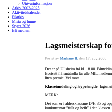
Utøvarinformasjon
Arkiv 2003-2025
Aktivitetskalender
Filarkiv
Mista og funne
Styret 2026
Bli medlem
Lagsmeisterskap for
Postet av
Markane IL
den
17. aug 2008
Det er på Ullsheim frå kl. 18.00. Påmeldin
Bortsett frå småtrolla får alle MIL medlemm
liten premie. Vel møtt
Klasseinndeling og løypelengde- lagsme
MERK:
Dei som er i aldersklassane D/H 35 og opp
konkurrentar ”fullt og heilt” i den klassen.