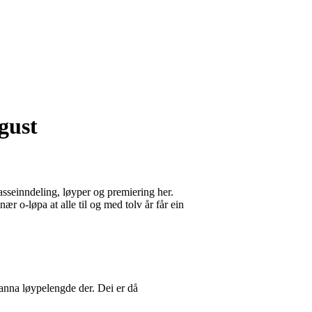
gust
asseinndeling, løyper og premiering her.
r o-løpa at alle til og med tolv år får ein
anna løypelengde der. Dei er då