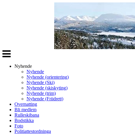
Veksle
navigasjon
Nyhende
Nyhende
Nyhende (orientering)
Nyhende (Ski)
Nyhende (skiskyting)
Nyhende (trim)
Nyhende (Friidrett)
Overnatting
Bli medlem
Rulleskibana
Bodstikka
Foto
Politiattestordninga