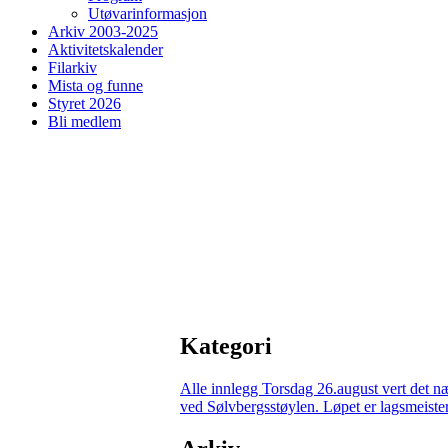
Utøvarinformasjon
Arkiv 2003-2025
Aktivitetskalender
Filarkiv
Mista og funne
Styret 2026
Bli medlem
Kategori
Alle innlegg
Torsdag 26.august vert det n
ved Sølvbergsstøylen. Løpet er lagsmeisters