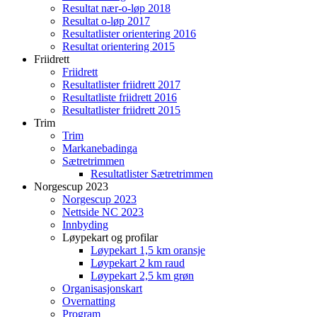
Resultat nær-o-løp 2018
Resultat o-løp 2017
Resultatlister orientering 2016
Resultat orientering 2015
Friidrett
Friidrett
Resultatlister friidrett 2017
Resultatliste friidrett 2016
Resultatlister friidrett 2015
Trim
Trim
Markanebadinga
Sætretrimmen
Resultatlister Sætretrimmen
Norgescup 2023
Norgescup 2023
Nettside NC 2023
Innbyding
Løypekart og profilar
Løypekart 1,5 km oransje
Løypekart 2 km raud
Løypekart 2,5 km grøn
Organisasjonskart
Overnatting
Program