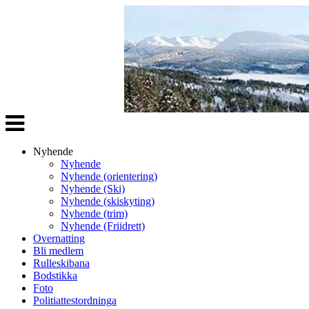
Veksle
navigasjon
Nyhende
Nyhende
Nyhende (orientering)
Nyhende (Ski)
Nyhende (skiskyting)
Nyhende (trim)
Nyhende (Friidrett)
Overnatting
Bli medlem
Rulleskibana
Bodstikka
Foto
Politiattestordninga