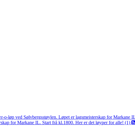
ær-o-løp ved Sølvbergsstøylen. Løpet er lagsmeisterskap for Markane I
kap for Markane IL. Start frå kl.1800. Her er det løyper for alle! (1)