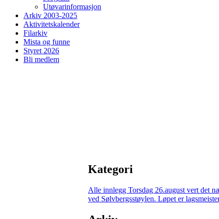
Utøvarinformasjon
Arkiv 2003-2025
Aktivitetskalender
Filarkiv
Mista og funne
Styret 2026
Bli medlem
Kategori
Alle innlegg
Torsdag 26.august vert det n
ved Sølvbergsstøylen. Løpet er lagsmeisters