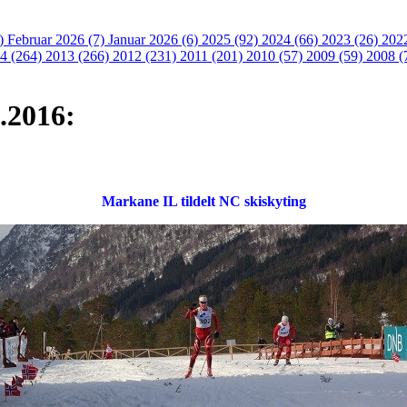
3)
Februar 2026 (7)
Januar 2026 (6)
2025 (92)
2024 (66)
2023 (26)
202
4 (264)
2013 (266)
2012 (231)
2011 (201)
2010 (57)
2009 (59)
2008 (
1.2016:
Markane IL tildelt NC skiskyting