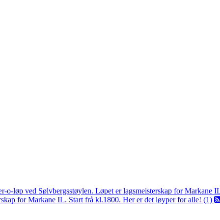
ær-o-løp ved Sølvbergsstøylen. Løpet er lagsmeisterskap for Markane I
kap for Markane IL. Start frå kl.1800. Her er det løyper for alle! (1)