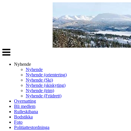
Veksle
navigasjon
Nyhende
Nyhende
Nyhende (orientering)
Nyhende (Ski)
Nyhende (skiskyting)
Nyhende (trim)
Nyhende (Friidrett)
Overnatting
Bli medlem
Rulleskibana
Bodstikka
Foto
Politiattestordninga