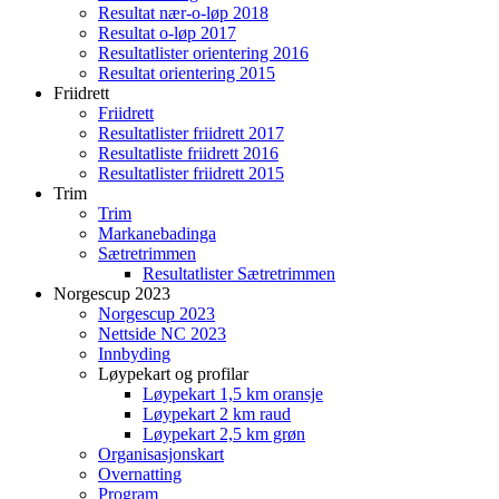
Resultat nær-o-løp 2018
Resultat o-løp 2017
Resultatlister orientering 2016
Resultat orientering 2015
Friidrett
Friidrett
Resultatlister friidrett 2017
Resultatliste friidrett 2016
Resultatlister friidrett 2015
Trim
Trim
Markanebadinga
Sætretrimmen
Resultatlister Sætretrimmen
Norgescup 2023
Norgescup 2023
Nettside NC 2023
Innbyding
Løypekart og profilar
Løypekart 1,5 km oransje
Løypekart 2 km raud
Løypekart 2,5 km grøn
Organisasjonskart
Overnatting
Program