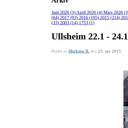
Arkiv
Juni 2026 (3)
April 2026 (4)
Mars 2026 (
(64)
2017 (93)
2016 (195)
2015 (214)
201
(33)
2003 (14)
1753 (1)
Ullsheim 22.1 - 24.
Postet av
Markane IL
den
23. apr 2015