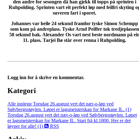
den andre for sesongen då han gjekk til topps på sprinten i
Ruhpolding. Sprinten vart eit perfekt løp med feilfri skyting o
suveren fart i sporet.
Johannes var heile 24 sekund framfor tyske Simon Schempp
som kom på andreplass. Tyske Arnd Peiffer tok tredjeplassen
58 sekund bak. Alexander Os vart nest beste nordmann på ei
11. plass. Tarjei Bø står over renna i Ruhpolding.
Logg inn for å skrive en kommentar.
Kategori
Alle innlegg
Torsdag 26.august vert det nær-o-løp ved
Sølvbergsstøylen. Løpet er lagsmeisterskap for Markane IL. (1)
Torsdag 26.august vert det nær-o-løp ved Sølvbergsstøylen. Løpet
er lagsmeisterskap for Markane IL. Start frå kl.1800. Her er det
løyper for alle! (1)
RSS