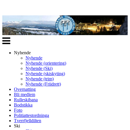
Veksle
navigasjon
Nyhende
Nyhende
Nyhende (orientering)
Nyhende (Ski)
Nyhende (skiskyting)
Nyhende (trim)
Nyhende (Friidrett)
Overnatting
Bli medlem
Rulleskibana
Bodstikka
Foto
Politiattestordninga
Tverrfjelldilten
Ski