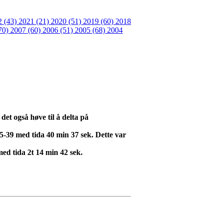
2 (43)
2021 (21)
2020 (51)
2019 (60)
2018
70)
2007 (60)
2006 (51)
2005 (68)
2004
det også høve til å delta på
39 med tida 40 min 37 sek. Dette var
d tida 2t 14 min 42 sek.