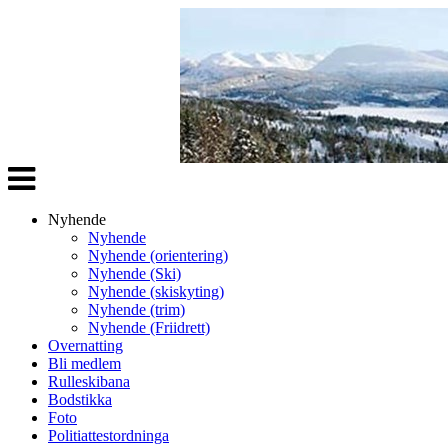
Veksle
navigasjon
Nyhende
Nyhende
Nyhende (orientering)
Nyhende (Ski)
Nyhende (skiskyting)
Nyhende (trim)
Nyhende (Friidrett)
Overnatting
Bli medlem
Rulleskibana
Bodstikka
Foto
Politiattestordninga