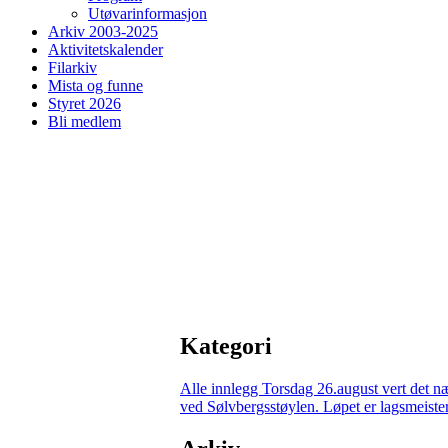
Utøvarinformasjon
Arkiv 2003-2025
Aktivitetskalender
Filarkiv
Mista og funne
Styret 2026
Bli medlem
Kategori
Alle innlegg
Torsdag 26.august vert det n
ved Sølvbergsstøylen. Løpet er lagsmeisters