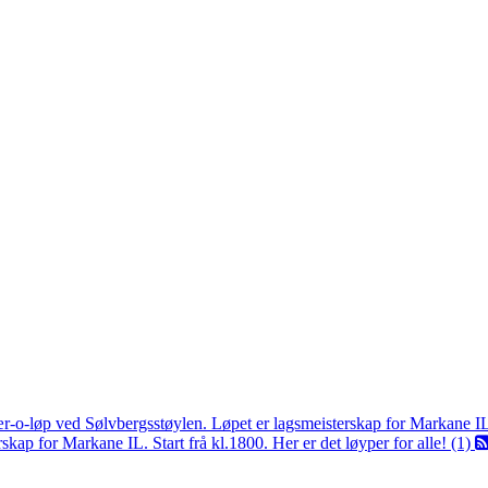
ær-o-løp ved Sølvbergsstøylen. Løpet er lagsmeisterskap for Markane I
kap for Markane IL. Start frå kl.1800. Her er det løyper for alle! (1)