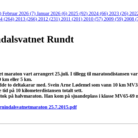
3)
Februar 2026 (7)
Januar 2026 (6)
2025 (92)
2024 (66)
2023 (26)
202
4 (264)
2013 (266)
2012 (231)
2011 (201)
2010 (57)
2009 (59)
2008 (
ndalsvatnet Rundt
 maraton vart arrangert 25.juli. I tillegg til maratondistansen var 
 km eller 5 km.
de to deltakarar med. Svein Arne Lødemel som vann 10 km MV35-
e tid på 10 kilometerdistansen totalt sett.
tok på halvmaraton. Han kom på sjuandeplass i klasse MV65-69 me
ornindalsvatnetmaraton 25.7.2015.pdf