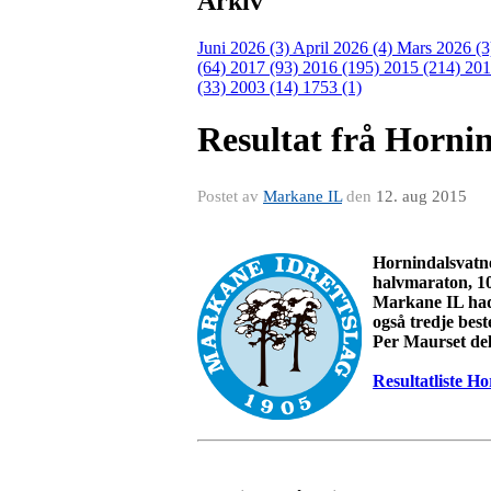
Arkiv
Juni 2026 (3)
April 2026 (4)
Mars 2026 (
(64)
2017 (93)
2016 (195)
2015 (214)
201
(33)
2003 (14)
1753 (1)
Resultat frå Horni
Postet av
Markane IL
den
12. aug 2015
Hornindalsvatnet
halvmaraton, 10
Markane IL had
også tredje best
Per Maurset del
Resultatliste H