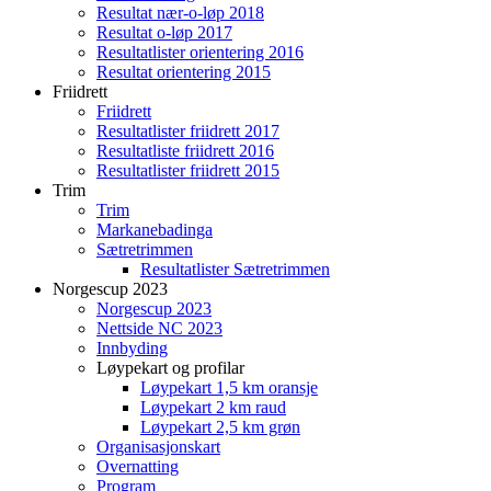
Resultat nær-o-løp 2018
Resultat o-løp 2017
Resultatlister orientering 2016
Resultat orientering 2015
Friidrett
Friidrett
Resultatlister friidrett 2017
Resultatliste friidrett 2016
Resultatlister friidrett 2015
Trim
Trim
Markanebadinga
Sætretrimmen
Resultatlister Sætretrimmen
Norgescup 2023
Norgescup 2023
Nettside NC 2023
Innbyding
Løypekart og profilar
Løypekart 1,5 km oransje
Løypekart 2 km raud
Løypekart 2,5 km grøn
Organisasjonskart
Overnatting
Program