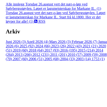
Alle innlegg
Torsdag 26.august vert det nær-o-løp ved
Sølvbergsstøylen. Løpet er lagsmeisterskap for Markane IL. (1)
Torsdag 26.august vert det nær-o-løp ved Sølvbergsstøylen. Løpet
er lagsmeisterskap for Markane IL. Start frå kl.1800. Her er det
løyper for alle! (1)
RSS
Arkiv
Juni 2026 (3)
April 2026 (4)
Mars 2026 (3)
Februar 2026 (7)
Janua
2026 (6)
2025 (92)
2024 (66)
2023 (26)
2022 (43)
2021 (21)
2020
(51)
2019 (60)
2018 (64)
2017 (93)
2016 (195)
2015 (214)
2014
(264)
2013 (266)
2012 (231)
2011 (201)
2010 (57)
2009 (59)
2008
(70)
2007 (60)
2006 (51)
2005 (68)
2004 (33)
2003 (14)
1753 (1)