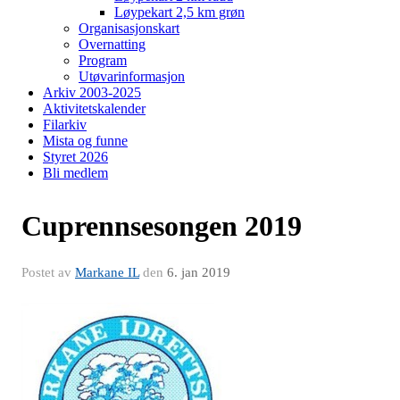
Løypekart 2,5 km grøn
Organisasjonskart
Overnatting
Program
Utøvarinformasjon
Arkiv 2003-2025
Aktivitetskalender
Filarkiv
Mista og funne
Styret 2026
Bli medlem
Cuprennsesongen 2019
Postet av
Markane IL
den
6. jan 2019