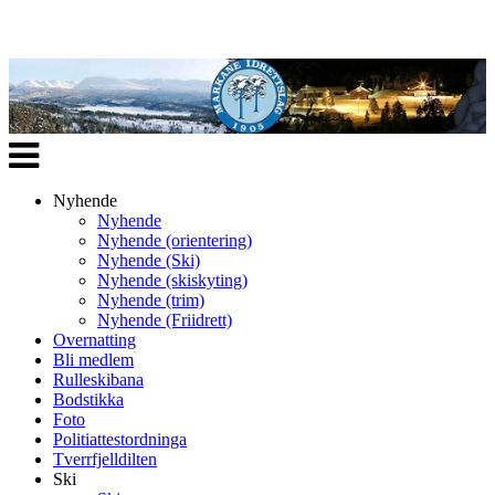
Veksle
navigasjon
Nyhende
Nyhende
Nyhende (orientering)
Nyhende (Ski)
Nyhende (skiskyting)
Nyhende (trim)
Nyhende (Friidrett)
Overnatting
Bli medlem
Rulleskibana
Bodstikka
Foto
Politiattestordninga
Tverrfjelldilten
Ski