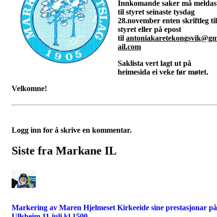
Innkomande saker må meldas
til styret seinaste tysdag
28.november enten skriftleg til
styret eller på epost
til
antoniakaretekongsvik@g
ail.com
Saklista vert lagt ut på
heimesida ei veke før møtet.
Velkomne!
Logg inn for å skrive en kommentar.
Siste fra Markane IL
Markering av Maren Hjelmeset Kirkeeide sine prestasjonar på
Ullsheim 11.juli kl 1500