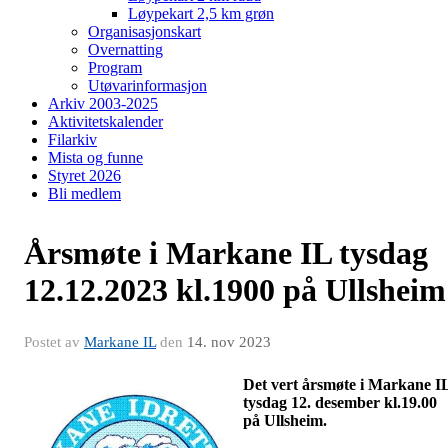
Løypekart 2,5 km grøn
Organisasjonskart
Overnatting
Program
Utøvarinformasjon
Arkiv 2003-2025
Aktivitetskalender
Filarkiv
Mista og funne
Styret 2026
Bli medlem
Årsmøte i Markane IL tysdag
12.12.2023 kl.1900 på Ullsheim
Postet av
Markane IL
den
14. nov 2023
Det vert årsmøte i Markane I
tysdag 12. desember kl.19.00
på Ullsheim.