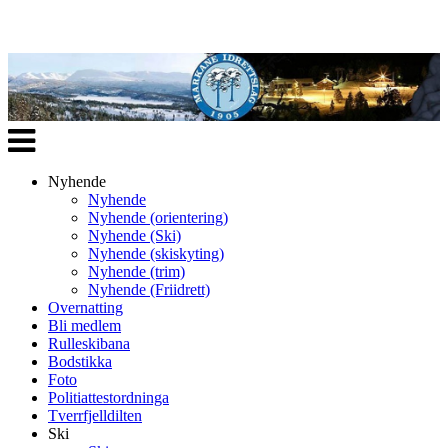
Veksle
navigasjon
Nyhende
Nyhende
Nyhende (orientering)
Nyhende (Ski)
Nyhende (skiskyting)
Nyhende (trim)
Nyhende (Friidrett)
Overnatting
Bli medlem
Rulleskibana
Bodstikka
Foto
Politiattestordninga
Tverrfjelldilten
Ski