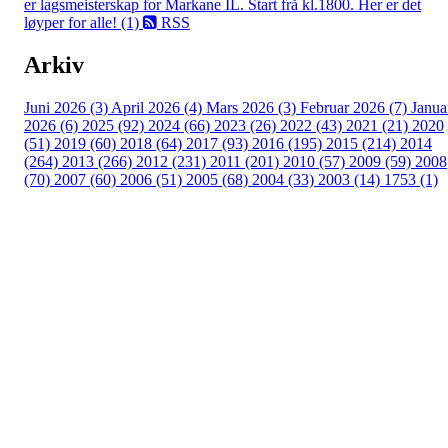
er lagsmeisterskap for Markane IL. Start frå kl.1800. Her er det
løyper for alle! (1)
RSS
Arkiv
Juni 2026 (3)
April 2026 (4)
Mars 2026 (3)
Februar 2026 (7)
Janua
2026 (6)
2025 (92)
2024 (66)
2023 (26)
2022 (43)
2021 (21)
2020
(51)
2019 (60)
2018 (64)
2017 (93)
2016 (195)
2015 (214)
2014
(264)
2013 (266)
2012 (231)
2011 (201)
2010 (57)
2009 (59)
2008
(70)
2007 (60)
2006 (51)
2005 (68)
2004 (33)
2003 (14)
1753 (1)