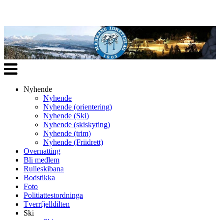
Veksle
navigasjon
Nyhende
Nyhende
Nyhende (orientering)
Nyhende (Ski)
Nyhende (skiskyting)
Nyhende (trim)
Nyhende (Friidrett)
Overnatting
Bli medlem
Rulleskibana
Bodstikka
Foto
Politiattestordninga
Tverrfjelldilten
Ski