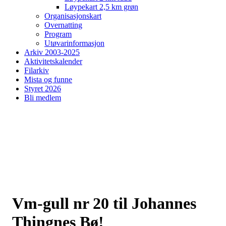
Løypekart 2,5 km grøn
Organisasjonskart
Overnatting
Program
Utøvarinformasjon
Arkiv 2003-2025
Aktivitetskalender
Filarkiv
Mista og funne
Styret 2026
Bli medlem
Vm-gull nr 20 til Johannes
Thingnes Bø!