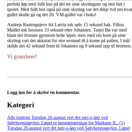
perfekt løp med fullt hus på dei tre siste skytingane og stor fart i
sporet. Med fullt hus også på siste skyting var det ikkje tvil om kva
gullet skulle gå og det 20. VM-gullet var i boks!
Andrejs Rastorgujevs frå Latvia tok sølv 15 sekund bak. Fillon
Maillet tok bronsen 33 sekund etter Johannes. Tarjei Bø var med
blant dei fremste gjennom heile løpet, men med ein bom på siste
skyting vart det akkurat for stor avstand til å kome på pallen, I mål
skilde det 42 sekund fram til Johannes og 9 sekund opp til bronsen.
Vi gratulerer!
Logg inn for å skrive en kommentar.
Kategori
Alle innlegg
Torsdag 26.august vert det nær-o-løp ved
Sølvbergsstøylen. Løpet er lagsmeisterskap for Markane IL. (1)
Torsdag 26.august vert det nær-o-løp ved Sølvbergsstøylen. Løpet