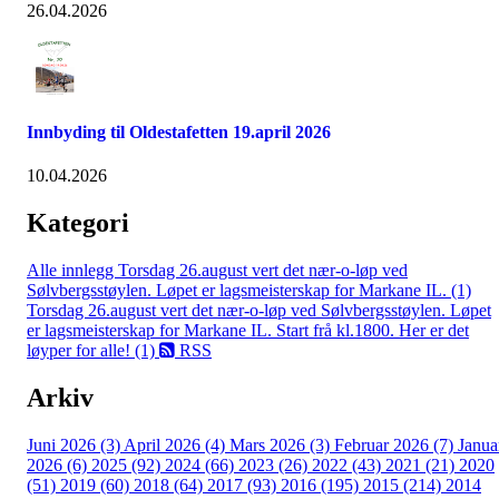
26.04.2026
Innbyding til Oldestafetten 19.april 2026
10.04.2026
Kategori
Alle innlegg
Torsdag 26.august vert det nær-o-løp ved
Sølvbergsstøylen. Løpet er lagsmeisterskap for Markane IL. (1)
Torsdag 26.august vert det nær-o-løp ved Sølvbergsstøylen. Løpet
er lagsmeisterskap for Markane IL. Start frå kl.1800. Her er det
løyper for alle! (1)
RSS
Arkiv
Juni 2026 (3)
April 2026 (4)
Mars 2026 (3)
Februar 2026 (7)
Janua
2026 (6)
2025 (92)
2024 (66)
2023 (26)
2022 (43)
2021 (21)
2020
(51)
2019 (60)
2018 (64)
2017 (93)
2016 (195)
2015 (214)
2014