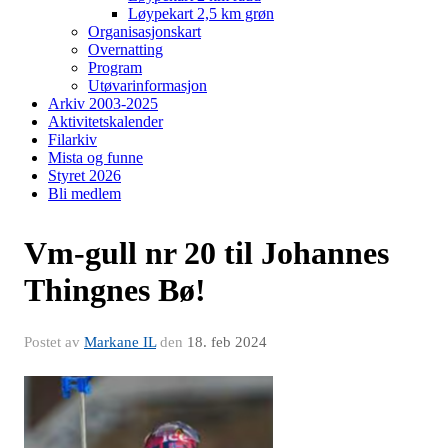
Løypekart 2,5 km grøn
Organisasjonskart
Overnatting
Program
Utøvarinformasjon
Arkiv 2003-2025
Aktivitetskalender
Filarkiv
Mista og funne
Styret 2026
Bli medlem
Vm-gull nr 20 til Johannes
Thingnes Bø!
Postet av
Markane IL
den
18. feb 2024