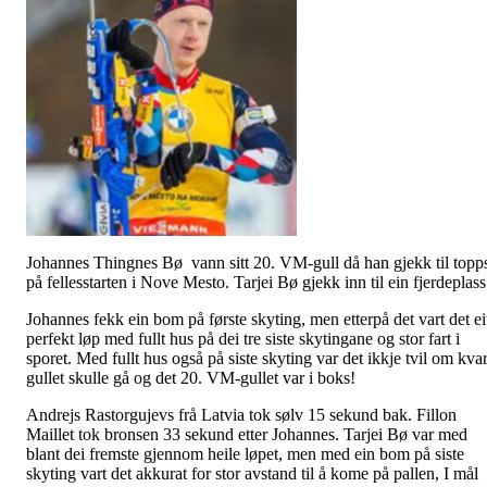
Johannes Thingnes Bø vann sitt 20. VM-gull då han gjekk til topp
på fellesstarten i Nove Mesto. Tarjei Bø gjekk inn til ein fjerdeplass
Johannes fekk ein bom på første skyting, men etterpå det vart det ei
perfekt løp med fullt hus på dei tre siste skytingane og stor fart i
sporet. Med fullt hus også på siste skyting var det ikkje tvil om kva
gullet skulle gå og det 20. VM-gullet var i boks!
Andrejs Rastorgujevs frå Latvia tok sølv 15 sekund bak. Fillon
Maillet tok bronsen 33 sekund etter Johannes. Tarjei Bø var med
blant dei fremste gjennom heile løpet, men med ein bom på siste
skyting vart det akkurat for stor avstand til å kome på pallen, I mål