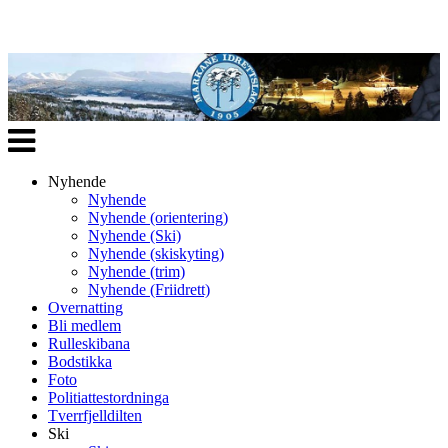
Veksle
navigasjon
Nyhende
Nyhende
Nyhende (orientering)
Nyhende (Ski)
Nyhende (skiskyting)
Nyhende (trim)
Nyhende (Friidrett)
Overnatting
Bli medlem
Rulleskibana
Bodstikka
Foto
Politiattestordninga
Tverrfjelldilten
Ski