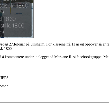
ysdag 27.februar på Ullsheim. For klassene frå 11 år og oppover så er re
kl. 1800
d å kommentere under innlegget på Markane IL si facebookgruppe. Men
VIPPS.
komne!