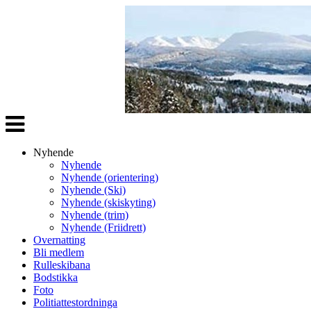
Veksle
navigasjon
Nyhende
Nyhende
Nyhende (orientering)
Nyhende (Ski)
Nyhende (skiskyting)
Nyhende (trim)
Nyhende (Friidrett)
Overnatting
Bli medlem
Rulleskibana
Bodstikka
Foto
Politiattestordninga