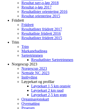
Resultat nær-o-løp 2018
Resultat o-løp 2017
Resultatlister orientering 2016
Resultat orientering 2015
Friidrett
Friidrett
Resultatlister friidrett 2017
Resultatliste friidrett 2016
Resultatlister friidrett 2015
Trim
Trim
Markanebadinga
Sætretrimmen
Resultatlister Sætretrimmen
Norgescup 2023
Norgescup 2023
Nettside NC 2023
Innbyding
Løypekart og profilar
Løypekart 1,5 km oransje
Løypekart 2 km raud
Løypekart 2,5 km grøn
Organisasjonskart
Overnatting
Program