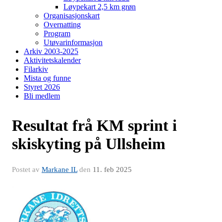
Løypekart 2,5 km grøn
Organisasjonskart
Overnatting
Program
Utøvarinformasjon
Arkiv 2003-2025
Aktivitetskalender
Filarkiv
Mista og funne
Styret 2026
Bli medlem
Resultat frå KM sprint i
skiskyting på Ullsheim
Postet av
Markane IL
den
11. feb 2025