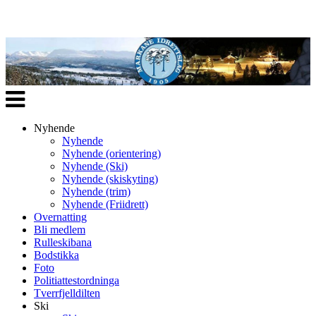
Veksle
navigasjon
Nyhende
Nyhende
Nyhende (orientering)
Nyhende (Ski)
Nyhende (skiskyting)
Nyhende (trim)
Nyhende (Friidrett)
Overnatting
Bli medlem
Rulleskibana
Bodstikka
Foto
Politiattestordninga
Tverrfjelldilten
Ski