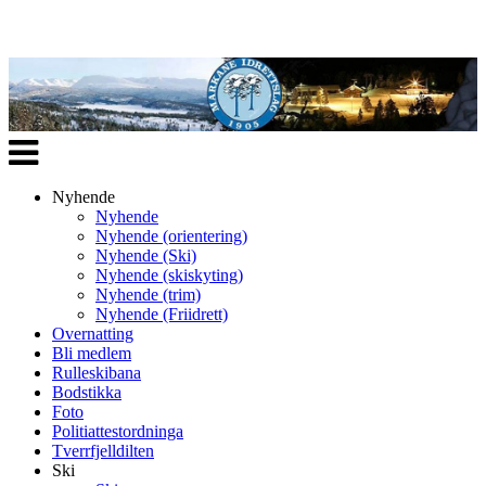
Veksle
navigasjon
Nyhende
Nyhende
Nyhende (orientering)
Nyhende (Ski)
Nyhende (skiskyting)
Nyhende (trim)
Nyhende (Friidrett)
Overnatting
Bli medlem
Rulleskibana
Bodstikka
Foto
Politiattestordninga
Tverrfjelldilten
Ski