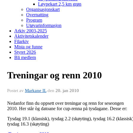
Løypekart 2,5 km grøn
Organisasjonskart
Overnatting
Program
Utøvarinformasjon
Arkiv 2003-2025
Aktivitetskalender
Filarkiv
Mista og funne
Styret 2026
Bli medlem
Treningar og renn 2010
Postet av
Markane IL
den
20. jan 2010
Nedanfor finn du oppsett over treningar og renn for seseongen
2010. Her står òg datoane for cup-renna på tysdagane. Desse er:
Tysdag 19.1 (klassisk), tysdag 2.2 (skøyting), tysdag 16.2 (klassisk)
tysdag 16.3 (skøyting)