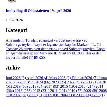
Innbyding til Oldestafetten 19.april 2026
10.04.2026
Kategori
Alle innlegg
Torsdag 26.august vert det nær-o-løp ved
Sølvbergsstøylen. Løpet er lagsmeisterskap for Markane IL. (1)
Torsdag 26.august vert det nær-o-løp ved Sølvbergsstøylen. Løpet
er lagsmeisterskap for Markane IL. Start frå kl.1800. Her er det
løyper for alle! (1)
RSS
Arkiv
Juni 2026 (3)
April 2026 (4)
Mars 2026 (3)
Februar 2026 (7)
Janua
2026 (6)
2025 (92)
2024 (66)
2023 (26)
2022 (43)
2021 (21)
2020
(51)
2019 (60)
2018 (64)
2017 (93)
2016 (195)
2015 (214)
2014
(264)
2013 (266)
2012 (231)
2011 (201)
2010 (57)
2009 (59)
2008
(70)
2007 (60)
2006 (51)
2005 (68)
2004 (33)
2003 (14)
1753 (1)