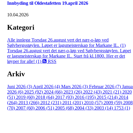
Innbyding til Oldestafetten 19.april 2026
10.04.2026
Kategori
Alle innlegg
Torsdag 26.august vert det nær-o-løp ved
Sølvbergsstøylen. Løpet er lagsmeisterskap for Markane IL. (1)
Torsdag 26.august vert det nær-o-løp ved Sølvbergsstøylen. Løpet
er lagsmeisterskap for Markane IL. Start frå kl.1800. Her er det
løyper for alle! (1)
RSS
Arkiv
Juni 2026 (3)
April 2026 (4)
Mars 2026 (3)
Februar 2026 (7)
Janua
2026 (6)
2025 (92)
2024 (66)
2023 (26)
2022 (43)
2021 (21)
2020
(51)
2019 (60)
2018 (64)
2017 (93)
2016 (195)
2015 (214)
2014
(264)
2013 (266)
2012 (231)
2011 (201)
2010 (57)
2009 (59)
2008
(70)
2007 (60)
2006 (51)
2005 (68)
2004 (33)
2003 (14)
1753 (1)