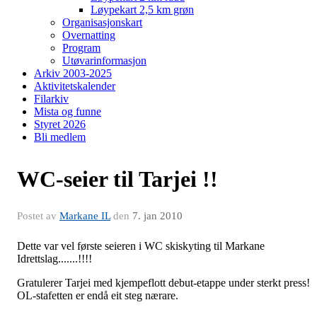
Løypekart 2,5 km grøn
Organisasjonskart
Overnatting
Program
Utøvarinformasjon
Arkiv 2003-2025
Aktivitetskalender
Filarkiv
Mista og funne
Styret 2026
Bli medlem
WC-seier til Tarjei !!
Postet av
Markane IL
den
7. jan 2010
Dette var vel første seieren i WC skiskyting til Markane
Idrettslag.......!!!!
Gratulerer Tarjei med kjempeflott debut-etappe under sterkt press!
OL-stafetten er endå eit steg nærare.