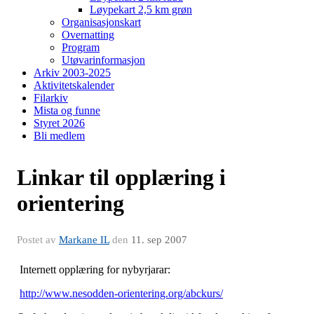
Løypekart 2,5 km grøn
Organisasjonskart
Overnatting
Program
Utøvarinformasjon
Arkiv 2003-2025
Aktivitetskalender
Filarkiv
Mista og funne
Styret 2026
Bli medlem
Linkar til opplæring i
orientering
Postet av
Markane IL
den
11. sep 2007
Internett opplæring for nybyrjarar:
http://www.nesodden-orientering.org/abckurs/