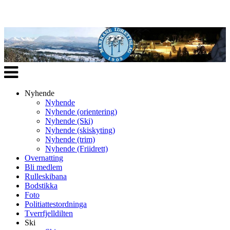
Veksle
navigasjon
Nyhende
Nyhende
Nyhende (orientering)
Nyhende (Ski)
Nyhende (skiskyting)
Nyhende (trim)
Nyhende (Friidrett)
Overnatting
Bli medlem
Rulleskibana
Bodstikka
Foto
Politiattestordninga
Tverrfjelldilten
Ski