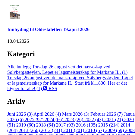
Innbyding til Oldestafetten 19.april 2026
10.04.2026
Kategori
Alle innlegg
Torsdag 26.august vert det nær-o-løp ved
Sølvbergsstøylen. Løpet er lagsmeisterskap for Markane IL. (1)
Torsdag 26.august vert det nær-o-løp ved Sølvbergsstøylen. Løpet
er lagsmeisterskap for Markane IL. Start frå kl.1800. Her er det
løyper for alle! (1)
RSS
Arkiv
Juni 2026 (3)
April 2026 (4)
Mars 2026 (3)
Februar 2026 (7)
Janua
2026 (6)
2025 (92)
2024 (66)
2023 (26)
2022 (43)
2021 (21)
2020
(51)
2019 (60)
2018 (64)
2017 (93)
2016 (195)
2015 (214)
2014
(264)
2013 (266)
2012 (231)
2011 (201)
2010 (57)
2009 (59)
2008