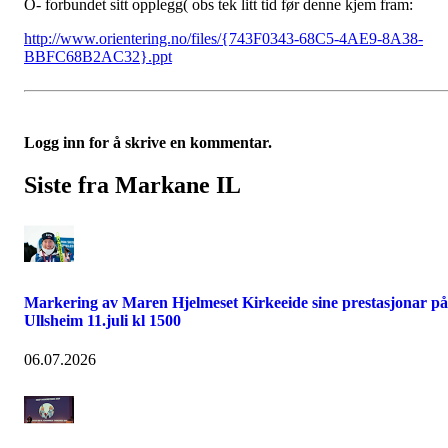
O- forbundet sitt opplegg( obs tek litt tid før denne kjem fram:
http://www.orientering.no/files/{743F0343-68C5-4AE9-8A38-
BBFC68B2AC32}.ppt
Logg inn for å skrive en kommentar.
Siste fra Markane IL
Markering av Maren Hjelmeset Kirkeeide sine prestasjonar på
Ullsheim 11.juli kl 1500
06.07.2026