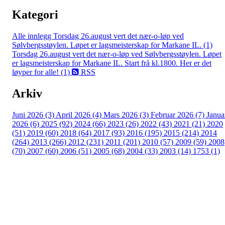
Kategori
Alle innlegg
Torsdag 26.august vert det nær-o-løp ved
Sølvbergsstøylen. Løpet er lagsmeisterskap for Markane IL. (1)
Torsdag 26.august vert det nær-o-løp ved Sølvbergsstøylen. Løpet
er lagsmeisterskap for Markane IL. Start frå kl.1800. Her er det
løyper for alle! (1)
RSS
Arkiv
Juni 2026 (3)
April 2026 (4)
Mars 2026 (3)
Februar 2026 (7)
Janua
2026 (6)
2025 (92)
2024 (66)
2023 (26)
2022 (43)
2021 (21)
2020
(51)
2019 (60)
2018 (64)
2017 (93)
2016 (195)
2015 (214)
2014
(264)
2013 (266)
2012 (231)
2011 (201)
2010 (57)
2009 (59)
2008
(70)
2007 (60)
2006 (51)
2005 (68)
2004 (33)
2003 (14)
1753 (1)