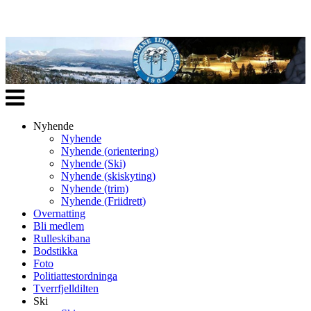
Veksle
navigasjon
Nyhende
Nyhende
Nyhende (orientering)
Nyhende (Ski)
Nyhende (skiskyting)
Nyhende (trim)
Nyhende (Friidrett)
Overnatting
Bli medlem
Rulleskibana
Bodstikka
Foto
Politiattestordninga
Tverrfjelldilten
Ski