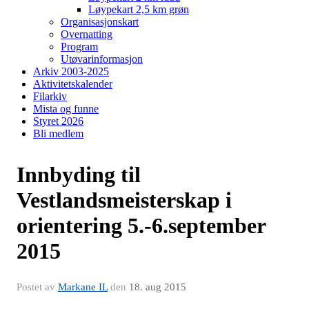
Løypekart 2,5 km grøn
Organisasjonskart
Overnatting
Program
Utøvarinformasjon
Arkiv 2003-2025
Aktivitetskalender
Filarkiv
Mista og funne
Styret 2026
Bli medlem
Innbyding til
Vestlandsmeisterskap i
orientering 5.-6.september
2015
Postet av
Markane IL
den
18. aug 2015