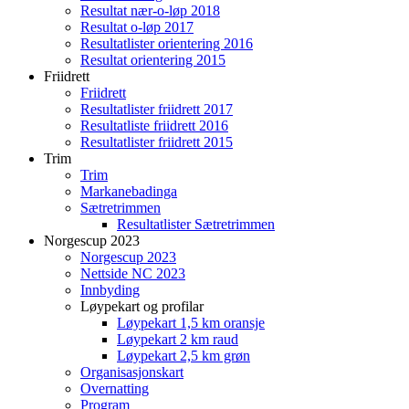
Resultat nær-o-løp 2018
Resultat o-løp 2017
Resultatlister orientering 2016
Resultat orientering 2015
Friidrett
Friidrett
Resultatlister friidrett 2017
Resultatliste friidrett 2016
Resultatlister friidrett 2015
Trim
Trim
Markanebadinga
Sætretrimmen
Resultatlister Sætretrimmen
Norgescup 2023
Norgescup 2023
Nettside NC 2023
Innbyding
Løypekart og profilar
Løypekart 1,5 km oransje
Løypekart 2 km raud
Løypekart 2,5 km grøn
Organisasjonskart
Overnatting
Program