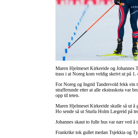
Maren Hjelmeset Kirkeeide og Johannes Thin
trass i at Noreg kom veldig skeivt ut på 1.
For Noreg og Ingrid Tandrevold fekk ein tø
strafferunde etter at alle ekstraskota va
opp til teten.
Maren Hjelmeset Kirkeeide skulle så ut å g
Ho sende så ut Sturla Holm Lægreid på tr
Johannes skaut to fulle hus var nær ved å t
Frankrike tok gullet medan Tsjekkia og Tys