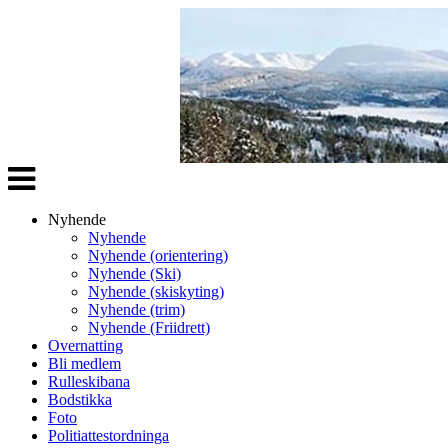
Veksle
navigasjon
Nyhende
Nyhende
Nyhende (orientering)
Nyhende (Ski)
Nyhende (skiskyting)
Nyhende (trim)
Nyhende (Friidrett)
Overnatting
Bli medlem
Rulleskibana
Bodstikka
Foto
Politiattestordninga