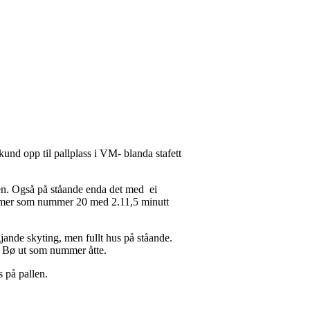
und opp til pallplass i VM- blanda stafett
ten. Også på ståande enda det med ei
nummer som nummer 20 med 2.11,5 minutt
jande skyting, men fullt hus på ståande.
s Bø ut som nummer åtte.
s på pallen.