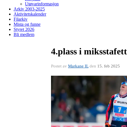
Utøvarinformasjon
Arkiv 2003-2025
Aktivitetskalender
Filarkiv
Mista og funne
Styret 2026
Bli medlem
4.plass i miksstafe
Postet av
Markane IL
den
15. feb 2025