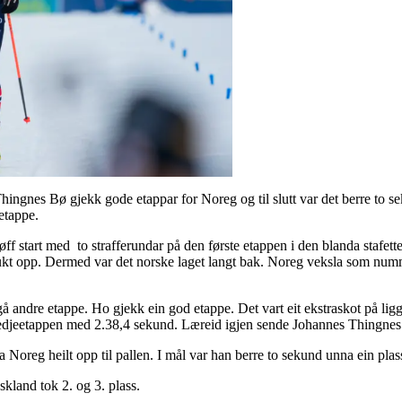
gnes Bø gjekk gode etappar for Noreg og til slutt var det berre to sek
 etappe.
ff start med to strafferundar på den første etappen i den blanda stafet
r brukt opp. Dermed var det norske laget langt bak. Noreg veksla som 
å andre etappe. Ho gjekk ein god etappe. Det vart eit ekstraskot på ligg
edjeetappen med 2.38,4 sekund. Læreid igjen sende Johannes Thingne
a Noreg heilt opp til pallen. I mål var han berre to sekund unna ein plas
kland tok 2. og 3. plass.