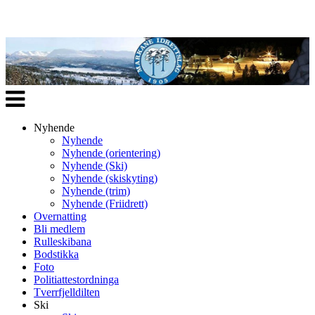
Veksle
navigasjon
Nyhende
Nyhende
Nyhende (orientering)
Nyhende (Ski)
Nyhende (skiskyting)
Nyhende (trim)
Nyhende (Friidrett)
Overnatting
Bli medlem
Rulleskibana
Bodstikka
Foto
Politiattestordninga
Tverrfjelldilten
Ski