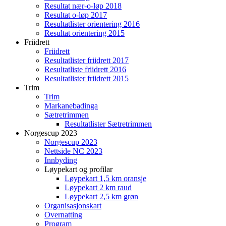
Resultat nær-o-løp 2018
Resultat o-løp 2017
Resultatlister orientering 2016
Resultat orientering 2015
Friidrett
Friidrett
Resultatlister friidrett 2017
Resultatliste friidrett 2016
Resultatlister friidrett 2015
Trim
Trim
Markanebadinga
Sætretrimmen
Resultatlister Sætretrimmen
Norgescup 2023
Norgescup 2023
Nettside NC 2023
Innbyding
Løypekart og profilar
Løypekart 1,5 km oransje
Løypekart 2 km raud
Løypekart 2,5 km grøn
Organisasjonskart
Overnatting
Program