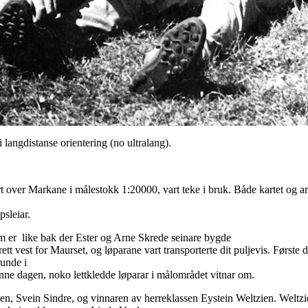
angdistanse orientering (no ultralang).
over Markane i målestokk 1:20000, vart teke i bruk. Både kartet og arrang
sleiar.
 er like bak der Ester og Arne Skrede seinare bygde
 rett vest for Maurset, og løparane vart transporterte dit puljevis. Først
runde i
ne dagen, noko lettkledde løparar i målområdet vitnar om.
en, Svein Sindre, og vinnaren av herreklassen Eystein Weltzien. Weltz