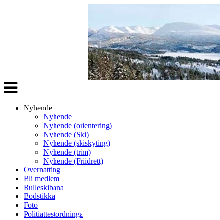
Veksle
navigasjon
Nyhende
Nyhende
Nyhende (orientering)
Nyhende (Ski)
Nyhende (skiskyting)
Nyhende (trim)
Nyhende (Friidrett)
Overnatting
Bli medlem
Rulleskibana
Bodstikka
Foto
Politiattestordninga