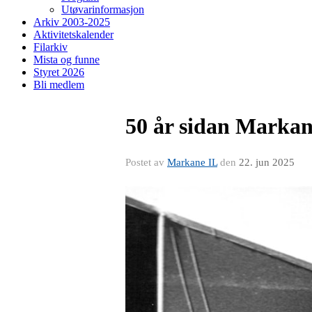
Utøvarinformasjon
Arkiv 2003-2025
Aktivitetskalender
Filarkiv
Mista og funne
Styret 2026
Bli medlem
50 år sidan Markan
Postet av
Markane IL
den
22. jun 2025