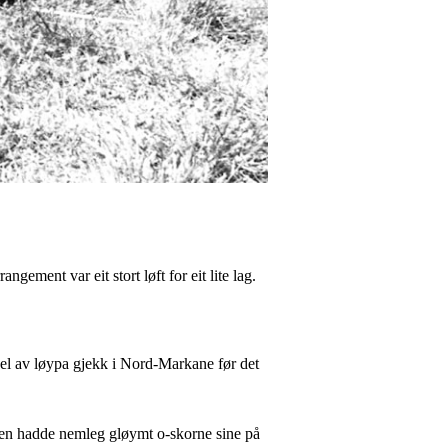
ement var eit stort løft for eit lite lag.
e del av løypa gjekk i Nord-Markane før det
ien hadde nemleg gløymt o-skorne sine på