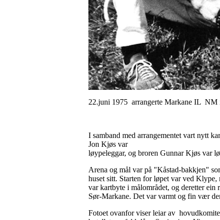
22.juni 1975 arrangerte Markane IL NM i l
I samband med arrangementet vart nytt kart 
Jon Kjøs var
løypeleggar, og broren Gunnar Kjøs var løp
Arena og mål var på "Kåstad-bakkjen" som
huset sitt. Starten for løpet var ved Klype,
var kartbyte i målområdet, og deretter ein 
Sør-Markane. Det var varmt og fin vær den
Fotoet ovanfor viser leiar av hovudkomite