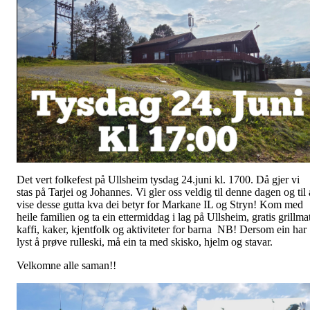
Det vert folkefest på Ullsheim tysdag 24.juni kl. 1700. Då gjer vi
stas på Tarjei og Johannes. Vi gler oss veldig til denne dagen og til 
vise desse gutta kva dei betyr for Markane IL og Stryn! Kom med
heile familien og ta ein ettermiddag i lag på Ullsheim, gratis grillma
kaffi, kaker, kjentfolk og aktiviteter for barna NB! Dersom ein har
lyst å prøve rulleski, må ein ta med skisko, hjelm og stavar.
Velkomne alle saman!!