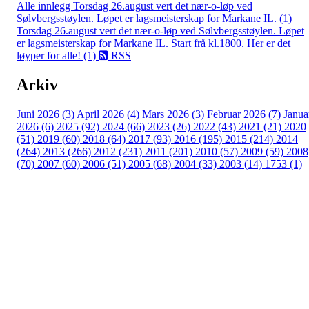
Alle innlegg
Torsdag 26.august vert det nær-o-løp ved
Sølvbergsstøylen. Løpet er lagsmeisterskap for Markane IL. (1)
Torsdag 26.august vert det nær-o-løp ved Sølvbergsstøylen. Løpet
er lagsmeisterskap for Markane IL. Start frå kl.1800. Her er det
løyper for alle! (1)
RSS
Arkiv
Juni 2026 (3)
April 2026 (4)
Mars 2026 (3)
Februar 2026 (7)
Janua
2026 (6)
2025 (92)
2024 (66)
2023 (26)
2022 (43)
2021 (21)
2020
(51)
2019 (60)
2018 (64)
2017 (93)
2016 (195)
2015 (214)
2014
(264)
2013 (266)
2012 (231)
2011 (201)
2010 (57)
2009 (59)
2008
(70)
2007 (60)
2006 (51)
2005 (68)
2004 (33)
2003 (14)
1753 (1)