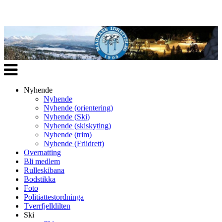
Veksle
navigasjon
Nyhende
Nyhende
Nyhende (orientering)
Nyhende (Ski)
Nyhende (skiskyting)
Nyhende (trim)
Nyhende (Friidrett)
Overnatting
Bli medlem
Rulleskibana
Bodstikka
Foto
Politiattestordninga
Tverrfjelldilten
Ski