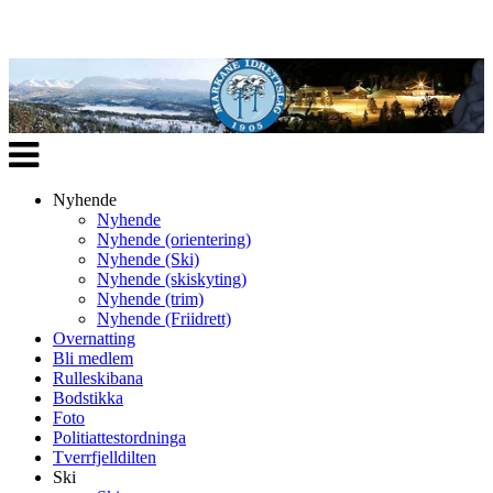
Veksle
navigasjon
Nyhende
Nyhende
Nyhende (orientering)
Nyhende (Ski)
Nyhende (skiskyting)
Nyhende (trim)
Nyhende (Friidrett)
Overnatting
Bli medlem
Rulleskibana
Bodstikka
Foto
Politiattestordninga
Tverrfjelldilten
Ski