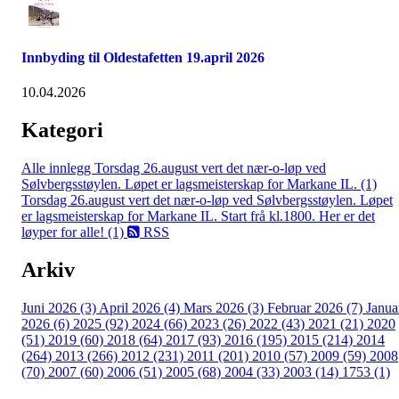
Innbyding til Oldestafetten 19.april 2026
10.04.2026
Kategori
Alle innlegg
Torsdag 26.august vert det nær-o-løp ved
Sølvbergsstøylen. Løpet er lagsmeisterskap for Markane IL. (1)
Torsdag 26.august vert det nær-o-løp ved Sølvbergsstøylen. Løpet
er lagsmeisterskap for Markane IL. Start frå kl.1800. Her er det
løyper for alle! (1)
RSS
Arkiv
Juni 2026 (3)
April 2026 (4)
Mars 2026 (3)
Februar 2026 (7)
Janua
2026 (6)
2025 (92)
2024 (66)
2023 (26)
2022 (43)
2021 (21)
2020
(51)
2019 (60)
2018 (64)
2017 (93)
2016 (195)
2015 (214)
2014
(264)
2013 (266)
2012 (231)
2011 (201)
2010 (57)
2009 (59)
2008
(70)
2007 (60)
2006 (51)
2005 (68)
2004 (33)
2003 (14)
1753 (1)