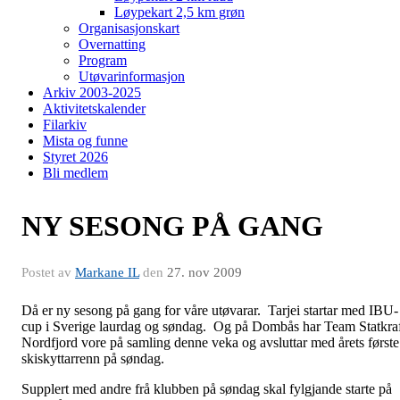
Løypekart 2,5 km grøn
Organisasjonskart
Overnatting
Program
Utøvarinformasjon
Arkiv 2003-2025
Aktivitetskalender
Filarkiv
Mista og funne
Styret 2026
Bli medlem
NY SESONG PÅ GANG
Postet av
Markane IL
den
27. nov 2009
Då er ny sesong på gang for våre utøvarar. Tarjei startar med IBU-
cup i Sverige laurdag og søndag. Og på Dombås har Team Statkra
Nordfjord vore på samling denne veka og avsluttar med årets første
skiskyttarrenn på søndag.
Supplert med andre frå klubben på søndag skal fylgjande starte på