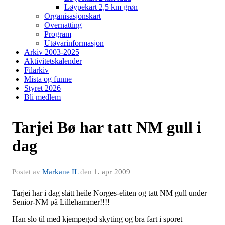
Løypekart 2,5 km grøn
Organisasjonskart
Overnatting
Program
Utøvarinformasjon
Arkiv 2003-2025
Aktivitetskalender
Filarkiv
Mista og funne
Styret 2026
Bli medlem
Tarjei Bø har tatt NM gull i
dag
Postet av
Markane IL
den
1. apr 2009
Tarjei har i dag slått heile Norges-eliten og tatt NM gull under
Senior-NM på Lillehammer!!!!
Han slo til med kjempegod skyting og bra fart i sporet