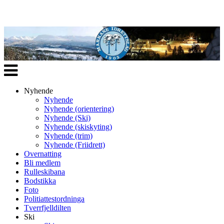
Veksle
navigasjon
Nyhende
Nyhende
Nyhende (orientering)
Nyhende (Ski)
Nyhende (skiskyting)
Nyhende (trim)
Nyhende (Friidrett)
Overnatting
Bli medlem
Rulleskibana
Bodstikka
Foto
Politiattestordninga
Tverrfjelldilten
Ski