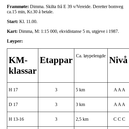
Frammøte:
Dimma. Skilta frå E 39 v/Vereide. Deretter bomveg
ca.15 min, Kr.30 å betale.
Start:
Kl. 11.00.
Kart:
Dimma, M: 1:15 000, ekvidistanse 5 m, utgjeve i 1987.
Løyper:
Ca. løypelengde
KM-
Etappar
Nivå
klassar
H 17
3
5 km
A A A
D 17
3
3 km
A A A
H 13-16
3
2,5 km
C C C