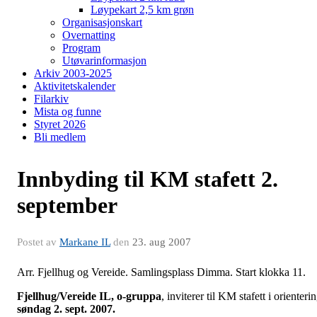
Løypekart 2,5 km grøn
Organisasjonskart
Overnatting
Program
Utøvarinformasjon
Arkiv 2003-2025
Aktivitetskalender
Filarkiv
Mista og funne
Styret 2026
Bli medlem
Innbyding til KM stafett 2.
september
Postet av
Markane IL
den
23. aug 2007
Arr. Fjellhug og Vereide. Samlingsplass Dimma. Start klokka 11.
Fjellhug/Vereide IL, o-gruppa
, inviterer til KM stafett i orienteri
søndag 2. sept. 2007.