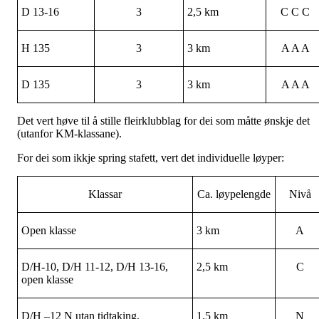
D 13-16
3
2,5 km
C C C
H 135
3
3 km
A A A
D 135
3
3 km
A A A
Det vert høve til å stille fleirklubblag for dei som måtte ønskje det
(utanfor KM-klassane).
For dei som ikkje spring stafett, vert det individuelle løyper:
Klassar
Ca. løypelengde
Nivå
Open klasse
3 km
A
D/H-10, D/H 11-12, D/H 13-16,
2,5 km
C
open klasse
D/H –12 N utan tidtaking,
1,5 km
N