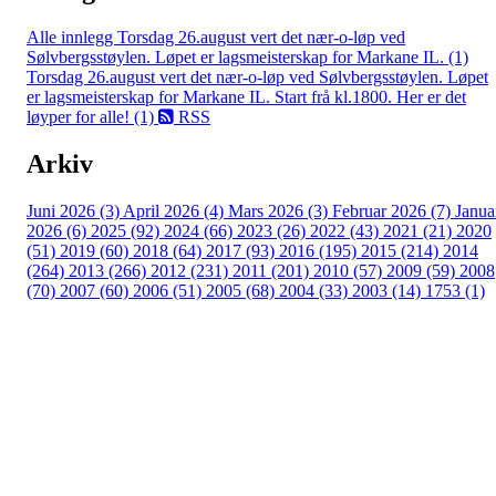
Alle innlegg
Torsdag 26.august vert det nær-o-løp ved
Sølvbergsstøylen. Løpet er lagsmeisterskap for Markane IL. (1)
Torsdag 26.august vert det nær-o-løp ved Sølvbergsstøylen. Løpet
er lagsmeisterskap for Markane IL. Start frå kl.1800. Her er det
løyper for alle! (1)
RSS
Arkiv
Juni 2026 (3)
April 2026 (4)
Mars 2026 (3)
Februar 2026 (7)
Janua
2026 (6)
2025 (92)
2024 (66)
2023 (26)
2022 (43)
2021 (21)
2020
(51)
2019 (60)
2018 (64)
2017 (93)
2016 (195)
2015 (214)
2014
(264)
2013 (266)
2012 (231)
2011 (201)
2010 (57)
2009 (59)
2008
(70)
2007 (60)
2006 (51)
2005 (68)
2004 (33)
2003 (14)
1753 (1)