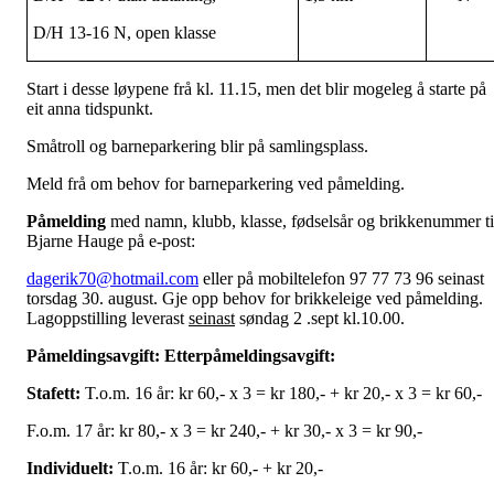
D/H 13-16 N, open klasse
Start i desse løypene frå kl. 11.15, men det blir mogeleg å starte på
eit anna tidspunkt.
Småtroll og barneparkering blir på samlingsplass.
Meld frå om behov for barneparkering ved påmelding.
Påmelding
med namn, klubb, klasse, fødselsår og brikkenummer ti
Bjarne Hauge på e-post:
dagerik70@hotmail.com
eller på mobiltelefon 97 77 73 96 seinast
torsdag 30. august. Gje opp behov for brikkeleige ved påmelding.
Lagoppstilling leverast
seinast
søndag 2 .sept kl.10.00.
Påmeldingsavgift: Etterpåmeldingsavgift:
Stafett:
T.o.m. 16 år: kr 60,- x 3 = kr 180,- + kr 20,- x 3 = kr 60,-
F.o.m. 17 år: kr 80,- x 3 = kr 240,- + kr 30,- x 3 = kr 90,-
Individuelt:
T.o.m. 16 år: kr 60,- + kr 20,-