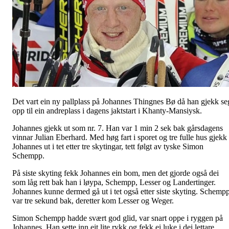
Det vart ein ny pallplass på Johannes Thingnes Bø då han gjekk se
opp til ein andreplass i dagens jaktstart i Khanty-Mansiysk.
Johannes gjekk ut som nr. 7. Han var 1 min 2 sek bak gårsdagens
vinnar Julian Eberhard. Med høg fart i sporet og tre fulle hus gjekk
Johannes ut i tet etter tre skytingar, tett følgt av tyske Simon
Schempp.
På siste skyting fekk Johannes ein bom, men det gjorde også dei
som låg rett bak han i løypa, Schempp, Lesser og Landertinger.
Johannes kunne dermed gå ut i tet også etter siste skyting. Schemp
var tre sekund bak, deretter kom Lesser og Weger.
Simon Schempp hadde svært god glid, var snart oppe i ryggen på
Johannes. Han sette inn eit lite rykk og fekk ei luke i dei lettare