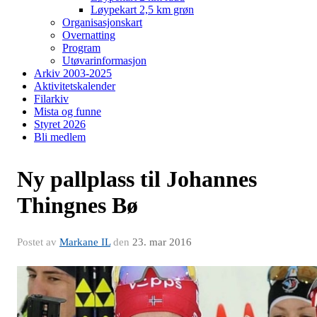
Løypekart 2,5 km grøn
Organisasjonskart
Overnatting
Program
Utøvarinformasjon
Arkiv 2003-2025
Aktivitetskalender
Filarkiv
Mista og funne
Styret 2026
Bli medlem
Ny pallplass til Johannes
Thingnes Bø
Postet av
Markane IL
den
23. mar 2016