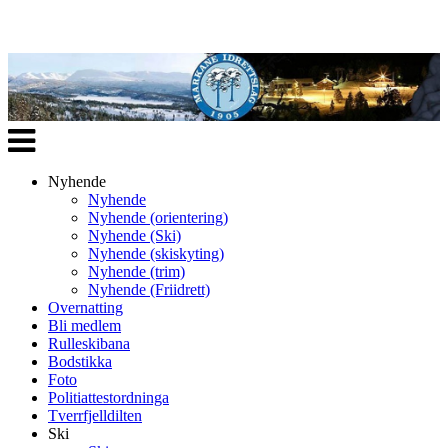
Veksle
navigasjon
Nyhende
Nyhende
Nyhende (orientering)
Nyhende (Ski)
Nyhende (skiskyting)
Nyhende (trim)
Nyhende (Friidrett)
Overnatting
Bli medlem
Rulleskibana
Bodstikka
Foto
Politiattestordninga
Tverrfjelldilten
Ski